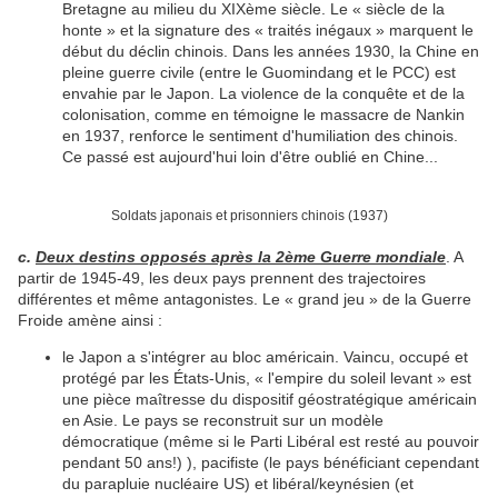
Bretagne au
milieu du XIXème
siècle. Le « siècle de la
honte » et la signature des « traités inégaux » marquent le
début du déclin chinois. Dans les années 1930, la Chine en
pleine guerre civile (entre le Guomindang et le PCC) est
envahie par le Japon. La violence de la conquête et de la
colonisation, comme en témoigne le massacre de Nankin
en 1937, renforce le sentiment d'humiliation des chinois.
Ce passé est aujourd'hui loin d'être oublié en Chine...
Soldats japonais et prisonniers chinois (1937)
c.
Deux destins opposés après la 2ème Guerre mondiale
. A
partir de 1945-49, les deux pays prennent des trajectoires
différentes et même antagonistes. Le « grand jeu » de la Guerre
Froide amène ainsi :
le Japon a s'intégrer au bloc américain. Vaincu, occupé et
protégé par les États-Unis, « l'empire du soleil levant » est
une pièce maîtresse du dispositif géostratégique américain
en Asie. Le pays se reconstruit sur un modèle
démocratique (même si le Parti Libéral est resté au pouvoir
pendant 50 ans!) ), pacifiste (le pays bénéficiant cependant
du parapluie nucléaire US) et libéral/keynésien (et