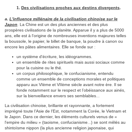
1.
Des civilisations proches aux destins divergents
.
a.
L'influence millénaire de la civilisation chinoise sur le
Japon
. La Chine est un des plus anciennes et des plus
prospères civilisations de la planète. Apparue il y a plus de 5000
ans, elle est à l'origine de nombreuses inventions majeures telles
la boussole, le papier, le billet de banque, la poudre à canon ou
encore les pâtes alimentaires. Elle se fonde sur :
un système d'écriture, les idéogrammes.
un ensemble de rites spirituels mais aussi sociaux comme
pour la cuisine ou le thé.
un corpus philosophique, le confucianisme, entendu
comme un ensemble de conceptions morales et politiques
apparu aux VIème et VIIème siècle avant notre ère. Il se
fonde notamment sur le respect et l’obéissance aux ainés,
sur la bienveillance envers ses semblables...
La civilisation chinoise, brillante et rayonnante, a fortement
imprégné toute l'Asie de l'Est, notamment la Corée, le Vietnam et
le Japon. Dans ce dernier, les éléments culturels venus de «
l'empire du milieu » (taoisme, confucianisme...) se sont mêlés au
shintoïsme nippon (la plus ancienne religion japonaise, qui