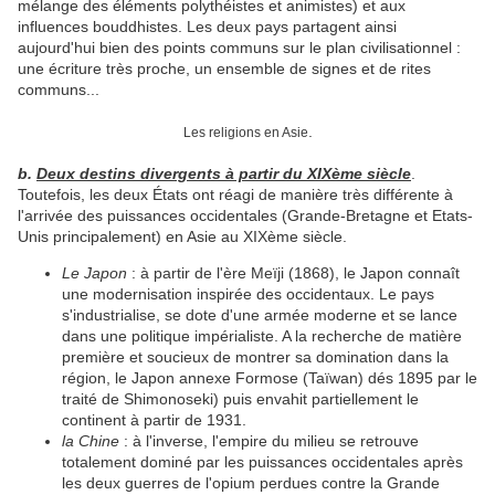
mélange des éléments polythéistes et animistes) et aux
influences bouddhistes. Les deux pays partagent ainsi
aujourd'hui bien des points communs sur le plan civilisationnel :
une écriture très proche, un ensemble de signes et de rites
communs...
.
Les religions en Asie
b.
Deux destins divergents à partir du XIXème siècle
.
Toutefois, les deux États ont réagi de manière très différente à
l'arrivée des puissances occidentales (Grande-Bretagne et Etats-
Unis principalement) en Asie au XIXème siècle.
Le Japon
: à partir de l'ère Meïji (1868), le Japon connaît
une modernisation inspirée des occidentaux. Le pays
s'industrialise, se dote d'une armée moderne et se lance
dans une politique impérialiste. A la recherche de matière
première et soucieux de montrer sa domination dans la
région, le Japon annexe Formose (Taïwan) dés 1895 par le
traité de Shimonoseki) puis envahit partiellement le
continent à partir de 1931.
la Chine
: à l'inverse, l'empire du milieu se retrouve
totalement dominé par les puissances occidentales après
les deux guerres de l'opium perdues contre la Grande