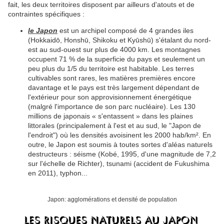
fait, les deux territoires disposent par ailleurs d'atouts et de
contraintes spécifiques :
le Japon
est un archipel composé de 4 grandes iles
(Hokkaidō, Honshū, Shikoku et Kyūshū) s'étalant du nord-
est au sud-ouest sur plus de 4000 km. Les montagnes
occupent 71 % de la superficie du pays et seulement un
peu plus du 1/5 du territoire est habitable. Les terres
cultivables sont rares, les matières premières encore
davantage et le pays est très largement dépendant de
l'extérieur pour son approvisionnement énergétique
(malgré l'importance de son parc nucléaire). Les 130
millions de japonais « s'entassent » dans les plaines
littorales (principalement à l'est et au sud, le "Japon de
l'endroit") où les densités avoisinent les 2000 hab/km².
En
outre, le Japon est soumis à toutes sortes d'aléas naturels
destructeurs : séisme (Kobé, 1995, d'une magnitude de 7,2
sur l'échelle de Richter), tsunami (accident de Fukushima
en 2011), typhon...
Japon: agglomérations et densité de population