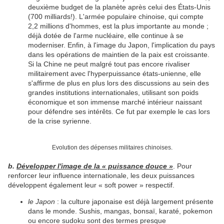
deuxième budget de la planète après celui des États-Unis
(700 milliards!). L'armée populaire chinoise, qui compte
2,2 millions d'hommes, est la plus importante au monde ;
déjà dotée de l'arme nucléaire, elle continue à se
moderniser. Enfin, à l'image du Japon, l'implication du pays
dans les opérations de maintien de la paix est croissante.
Si la Chine ne peut malgré tout pas encore rivaliser
militairement avec l'hyperpuissance états-unienne, elle
s'affirme de plus en plus lors des discussions au sein des
grandes institutions internationales, utilisant son poids
économique et son immense marché intérieur naissant
pour défendre ses intérêts. Ce fut par exemple le cas lors
de la crise syrienne.
Evolution des dépenses militaires chinoises.
b.
Développer l'image de la « puissance douce »
. Pour
renforcer leur influence internationale, les deux puissances
développent également leur « soft power » respectif.
le Japon
: la culture japonaise est déjà largement présente
dans le monde. Sushis, mangas, bonsaï, karaté, pokemon
ou encore sudoku sont des termes presque