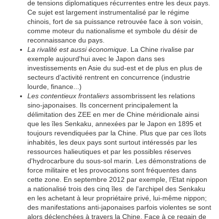
de tensions diplomatiques récurrentes entre les deux pays.
Ce sujet est largement instrumentalisé par le régime
chinois, fort de sa puissance retrouvée face à son voisin,
comme moteur du nationalisme et symbole du désir de
reconnaissance du pays.
La rivalité est aussi économique
. La Chine rivalise par
exemple aujourd'hui avec le Japon dans ses
investissements en Asie du sud-est et de plus en plus de
secteurs d'activité rentrent en concurrence (industrie
lourde, finance...)
Les contentieux frontaliers
assombrissent les relations
sino-japonaises. Ils concernent principalement la
délimitation des ZEE en mer de Chine méridionale ainsi
que les îles Senkaku, annexées par le Japon en 1895 et
toujours revendiquées par la Chine. Plus que par ces îlots
inhabités, les deux pays sont surtout intéressés par les
ressources halieutiques et par les possibles réserves
d'hydrocarbure du sous-sol marin. Les démonstrations de
force militaire et les provocations sont fréquentes dans
cette zone. En septembre 2012 par exemple, l'Etat nippon
a nationalisé trois des cinq îles de l'archipel des Senkaku
en les achetant à leur propriétaire privé, lui-même nippon;
des manifestations anti-japonaises parfois violentes se sont
alors déclenchées à travers la Chine. Face à ce regain de