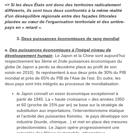
=> Si les deux États ont donc des territoires radicalement
différents, ils sont tous deux confrontés à la même réalité
d'un déséquilibre régionale entre des façades littorales
placées au cœur de l'organisation territoriale et des arrière-
pays en « retard ».
3.
Deux puissances économiques de rang mondial
a.
Des puissances économiques à l'inégal niveau de
développement humain
. Le Japon et la Chine sont aujourd'hui
respectivement les 3ème et 2nde puissances économiques du
globe (le Japon a perdu sa deuxième place au profit de son
voisin en 2010). Ils représentent à eux deux près de 30% du PIB
mondial et près de 65% du PIB de l'Asie de l'est. En outre, les
deux pays sont très intégrés au processus de mondialisation.
le Japon
connaît un essor économique exceptionnel à
partir de 1945. La « haute croissance » des années 1950
et 60 (proche de 15% par an) se base sur la stratégie de
substitution aux importations, l'interventionnisme étatique
et l'activité des puissantes Keiretsu : le pays développe son
industrie (lourde, chimique...) et met en place des mesures
protectionnistes. Le Japon opère progressivement une
remontée des filières (automobile, informatique,