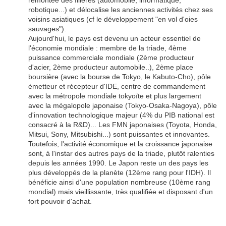
robotique...) et délocalise les anciennes activités chez ses
voisins asiatiques (cf le développement "en vol d'oies
sauvages").
Aujourd'hui, le pays est devenu un acteur essentiel de
l'économie mondiale : membre de la triade, 4ème
puissance commerciale mondiale (2ème producteur
d'acier, 2ème producteur automobile..), 2ème place
boursière (avec la bourse de Tokyo, le Kabuto-Cho), pôle
émetteur et récepteur d'IDE, centre de commandement
avec la métropole mondiale tokyoïte et plus largement
avec la mégalopole japonaise (Tokyo-Osaka-Nagoya), pôle
d'innovation technologique majeur (4% du PIB national est
consacré à la R&D)... Les FMN japonaises (Toyota, Honda,
Mitsui, Sony, Mitsubishi...) sont puissantes et innovantes.
Toutefois, l'activité économique et la croissance japonaise
sont, à l'instar des autres pays de la triade, plutôt ralenties
depuis les années 1990. Le Japon reste un des pays les
plus développés de la planète (12ème rang pour l'IDH). Il
bénéficie ainsi d'une population nombreuse (10ème rang
mondial) mais vieillissante, très qualifiée et disposant d'un
fort
pouvoir d'achat.