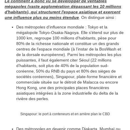
Le continent a donc vu se développer de véritables
mégapoles (vaste agglomération dépassant les 10 millions
d'habitants), qui structurent l'espace asiatique et exercent
une influence plus ou moins étendue
. On distingue ainsi :
Des métropoles d'influence mondiale : Tokyo et la
mégalopole Tokyo-Osaka-Nagoya. Elle s'étend sur plus de
1000 km, regroupe 100 millions d'habitants, pèse pour
80% de la richesse nationale et constitue un des grands
centres de l'espace mondiale (à l'instar de la BosWash et
de la dorsale européenne). Parmi les métropoles les plus
puissantes, il faut également citer Séoul (22 millions
d’habitants, soit plus de 40% de la population sud-
coréenne, 50% du RNB du pays et 80% des sièges de
sociétés coréennes), Singapour, plate-forme financière et
commerciale située sur le détroit de Malacca ou encore
Hong Kong, une des principales places financières
asiatiques intégrées à la zone industrielle du delta de la
rivière des perles.
Singapour: le port à conteneurs et en arrière plan le CBD
Des métropoles en devenir comme Djakarta, Mumbaï ou