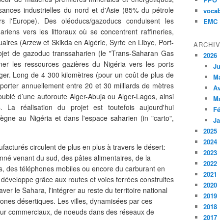
sances industrielles du nord et d'Asie
(85% du pétrole
vocab
s l'Europe)
.
Des oléoducs/gazoducs conduisent les
EMC
iens vers les littoraux où se concentrent raffineries,
uaires
(Arzew et Skikda en Algérie, Syrte en Libye, Port-
ARCHI
ojet de gazoduc transsaharien (le "Trans-Saharan Gas
2026
iner les ressources gazières du Nigéria vers les ports
Ju
Niger. Long de 4 300 kilomètres (pour un coût de
plus de
M
ansporter annuellement entre 20 et 30 milliards de mètres
Av
oublé d’une autoroute Alger-Abuja ou Alger-Lagos, ainsi
M
 La réalisation du projet est toutefois aujourd'hui
Fé
règne au Nigéria et dans l'espace saharien (in "carto",
Ja
2025
2024
ufacturés circulent de plus en plus à travers le désert:
2023
henné venant du sud, des pâtes alimentaires, de la
2022
s, des téléphones mobiles ou encore du carburant en
2021
éveloppe grâce aux routes et voies ferrées construites
2020
ver le Sahara, l'intégrer au reste du territoire national
2019
 zones désertiques. Les villes, dynamisées par ces
2018
refour commerciaux, de noeuds dans des réseaux de
2017