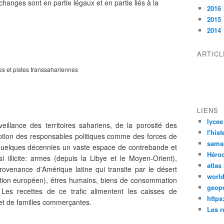
hanges sont en partie légaux et en partie liés à la
2016
2015
2014
ARTIC
es et pistes transsahariennes
LIENS
lycee
rveillance des territoires sahariens, de la porosité des
l'his
uption des responsables politiques comme des forces de
sama
quelques décennies
un vaste espace de contrebande et
Héro
si illicite: armes (depuis la Libye et le Moyen-Orient),
atlas
venance d'Amérique latine qui transite par le désert
worl
tion européen)
, êtres humains
, biens de consommation
geopo
Les recettes de ce trafic alimentent les caisses de
https
et de familles commerçantes.
Les r