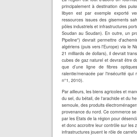
principalement à destination des puis
libyen est par exemple exporté ver
ressources issues des gisements sahar
pôles industriels et infrastructures port
Soudan au Soudan
).
En outre, un pr
Pipeline") devrait permettre d'achem
algériens (puis vers l'Europe) via le 
21 milliards de dollars
), il devrait tr
cubes de gaz naturel et devrait être d
que d’une ligne de fibres optiques.
ralentie/menacée par l'insécurité qui 
n°1, 2010).
Par ailleurs, les biens agricoles et man
du sel, du bétail, de l'arachide et du 
semoule, des produits électroménager
provenance du nord. Ce commerce se d
par les Etats de la région pour désencla
et donc accroitre leur contrôle sur les
infrastructures jouent le rôle de car