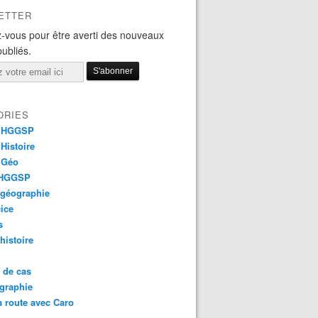
ETTER
-vous pour être averti des nouveaux
publiés.
ORIES
 HGGSP
Histoire
 Géo
 HGGSP
 géographie
ice
s
 histoire
 de cas
graphie
a route avec Caro