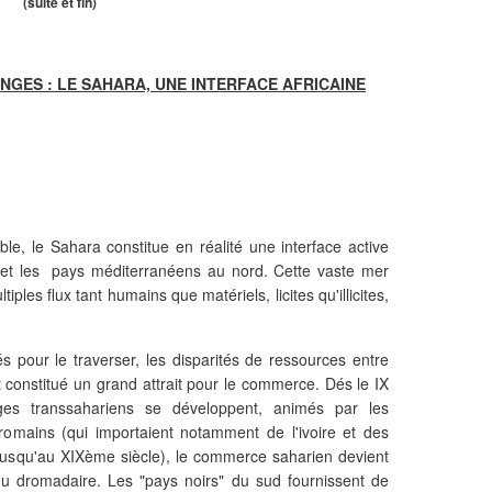
(suite et fin)
ANGES : LE SAHARA, UNE INTERFACE AFRICAINE
able, le Sahara constitue en réalité une interface active
 et les pays méditerranéens au nord. Cette vaste mer
tiples flux tant humains que matériels, licites qu'illicites,
tés pour le traverser, les disparités de ressources entre
 constitué un grand attrait pour le commerce. Dés le IX
ges transsahariens se développent, animés par les
 romains (qui importaient notamment de l'ivoire et des
 jusqu'au XIXème siècle), le commerce saharien devient
n du dromadaire. Les "pays noirs" du sud fournissent de