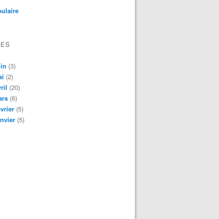
ulaire
VES
in
(3)
ai
(2)
ril
(20)
ars
(6)
vrier
(5)
nvier
(5)