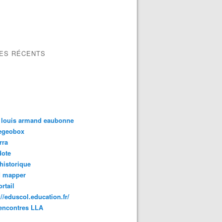
LES RÉCENTS
 louis armand eaubonne
tegeobox
rra
dote
 historique
d mapper
rtail
://eduscol.education.fr/
encontres LLA