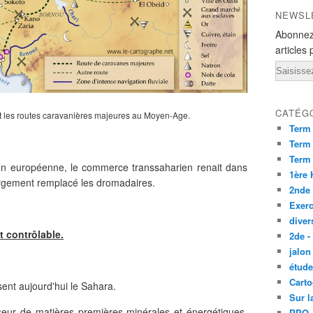
NEWSL
Abonnez
articles 
Email
CATÉG
 les routes caravanières majeures au Moyen-Age.
Term
Term 
Term
tion européenne, le commerce transsaharien renait dans
1ère
argement remplacé les dromadaires.
2nde
Exerc
diver
t contrôlable.
2de -
jalon
étude
Carto
nt aujourd'hui le Sahara.
Sur l
sseur de matières premières minérales et énergétiques,
PPO