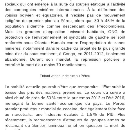
sociaux qui ont émergé à la suite du soutien étatique à l’activité
des compagnies minières internationales. À la différence des
voisins bolivien et équatorien, il n’existe pas de mouvement
indigène de premier plan au Pérou, alors que 30 à 45 % de la
population s’identifie comme descendant des Précolombiens.
Mais les groupes d’opposition unissant habitants, ONG de
protection de l’environnement et syndicats de gauche se sont
renforcés sous Ollanta -Humala contre l’expropriation de zones
minières, notamment dans le cadre du projet de la plus grande
mine d’or du sous-continent, à Conga, en 2011-2012, finalement
abandonné. Durant son mandat, la répression policière a
entraîné la mort d’au moins 70 manifestants.
Enfant vendeur de rue au Pérou
La stabilité actuelle pourrait n’être que temporaire. L’État subit la
baisse des prix des matières premières. Le cours du cuivre a
ainsi chuté de près de 50 % entre le printemps 2012 et l’été 2016,
menaçant la bonne santé économique du pays. Le Pérou,
premier producteur mondial de cocaïne, doit également faire face
au narcotrafic, une industrie évaluée à 1,5 % du PIB. Plus
récemment, la recrudescence d’attaques de groupes armés se
réclamant du Sentier lumineux remet en question la mort de