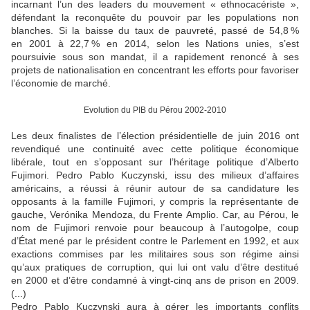
incarnant l’un des leaders du mouvement « ethnocacériste »,
défendant la reconquête du pouvoir par les populations non
blanches. Si la baisse du taux de pauvreté, passé de 54,8 %
en 2001 à 22,7 % en 2014, selon les Nations unies, s’est
poursuivie sous son mandat, il a rapidement renoncé à ses
projets de nationalisation en concentrant les efforts pour favoriser
l’économie de marché.
Evolution du PIB du Pérou 2002-2010
Les deux finalistes de l’élection présidentielle de juin 2016 ont
revendiqué une continuité avec cette politique économique
libérale, tout en s’opposant sur l’héritage politique d’Alberto
Fujimori. Pedro Pablo Kuczynski, issu des milieux d’affaires
américains, a réussi à réunir autour de sa candidature les
opposants à la famille Fujimori, y compris la représentante de
gauche, Verónika Mendoza, du Frente Amplio. Car, au Pérou, le
nom de Fujimori renvoie pour beaucoup à l’autogolpe, coup
d’État mené par le président contre le Parlement en 1992, et aux
exactions commises par les militaires sous son régime ainsi
qu’aux pratiques de corruption, qui lui ont valu d’être destitué
en 2000 et d’être condamné à vingt-cinq ans de prison en 2009.
(...)
Pedro Pablo Kuczynski aura à gérer les importants conflits