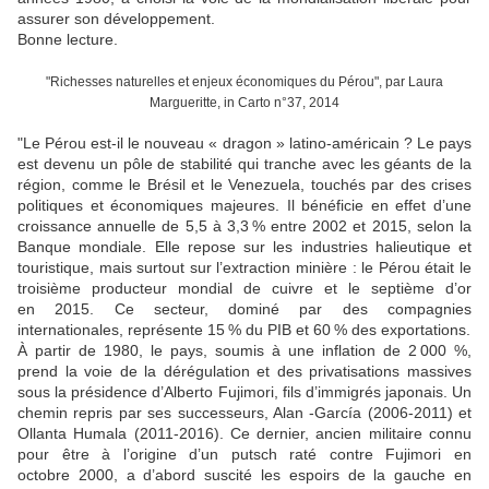
assurer son développement.
Bonne lecture.
"Richesses naturelles et enjeux économiques du Pérou", par Laura
Margueritte, in Carto n°37, 2014
"Le Pérou est-il le nouveau « dragon » latino-américain ? Le pays
est devenu un pôle de stabilité qui tranche avec les géants de la
région, comme le Brésil et le Venezuela, touchés par des crises
politiques et économiques majeures. Il bénéficie en effet d’une
croissance annuelle de 5,5 à 3,3 % entre 2002 et 2015, selon la
Banque mondiale. Elle repose sur les industries halieutique et
touristique, mais surtout sur l’extraction minière : le Pérou était le
troisième producteur mondial de cuivre et le septième d’or
en 2015. Ce secteur, dominé par des compagnies
internationales, représente 15 % du PIB et 60 % des exportations.
À partir de 1980, le pays, soumis à une inflation de 2 000 %,
prend la voie de la dérégulation et des privatisations massives
sous la présidence d’Alberto Fujimori, fils d’immigrés japonais. Un
chemin repris par ses successeurs, Alan -García (2006-2011) et
Ollanta Humala (2011-2016). Ce dernier, ancien militaire connu
pour être à l’origine d’un putsch raté contre Fujimori en
octobre 2000, a d’abord suscité les espoirs de la gauche en