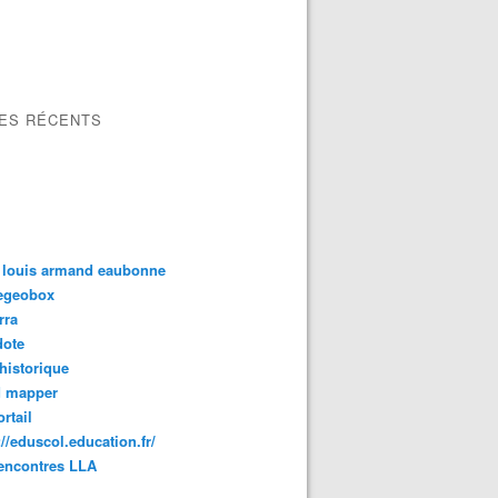
LES RÉCENTS
 louis armand eaubonne
tegeobox
rra
dote
 historique
d mapper
rtail
://eduscol.education.fr/
encontres LLA