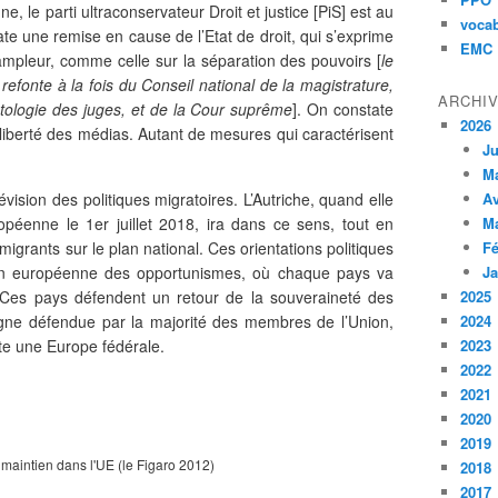
 le parti ultraconservateur Droit et justice [PiS] est au
vocab
te une remise en cause de l’Etat de droit, qui s’exprime
EMC
ampleur, comme celle sur la séparation des pouvoirs [
le
refonte à la fois du Conseil national de la magistrature,
ARCHI
tologie des juges, et de la Cour suprême
]. On constate
2026
iberté des médias. Autant de mesures qui caractérisent
Ju
M
vision des politiques migratoires. L’Autriche, quand elle
Av
opéenne le 1er juillet 2018, ira dans ce sens, tout en
M
migrants sur le plan national. Ces orientations politiques
Fé
ion européenne des opportunismes, où chaque pays va
Ja
. Ces pays défendent un retour de la souveraineté des
2025
ligne défendue par la majorité des membres de l’Union,
2024
e une Europe fédérale.
2023
2022
2021
2020
2019
maintien dans l'UE (le Figaro 2012)
2018
2017