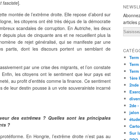
t fasciste
].
NEWSL
cette montée de l’extrême droite. Elle repose d’abord sur
Abonnez
ologne, les citoyens ont été très déçus de la démocratie
articles 
ombreux scandales de corruption. En Autriche, les deux
Email
depuis plus de cinquante ans et ne recueillent plus la
énomène de rejet généralisé, qui se manifeste par une
es partis, dont les discours portent un semblant de
CATÉG
Term
Term 
assivement par une crise des migrants, et l’on constate
Term
n. Enfin, les citoyens ont le sentiment que leur pays est
1ère
eté, au profit d’entités comme la finance. Ce sentiment
2nde
s de leur destin pousse à un vote souverainiste incarné
Exerc
diver
2de -
jalon
veur des extrêmes ? Quelles sont les principales
étude
nts ?
Carto
Sur l
protéiforme. En Hongrie, l’extrême droite n’est pas au
PPO