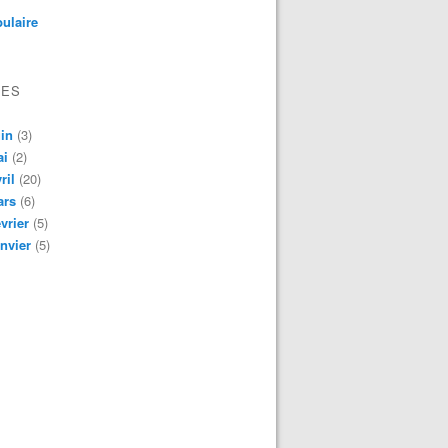
ulaire
VES
in
(3)
ai
(2)
ril
(20)
ars
(6)
vrier
(5)
nvier
(5)