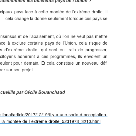
sitionnent les différents pays de l’Union ?
ncipaux pays face à cette montée de l’extrême droite. Il
ce – cela change la donne seulement lorsque ces pays se
ensus et de l’apaisement, où l’on ne veut pas mettre
ce à exclure certains pays de l’Union, cela risque de
s d’extrême droite, qui sont en train de progresser,
citoyens adhèrent à ces programmes, ils envoient un
s veulent pour demain. Et cela constitue un nouveau défi
ner sur son projet.
ecueillis par Cécile Bouanchaud
ational/article/2017/12/19/il-y-a-une-sorte-d-acceptation-
a-la-montee-de-l-extreme-droite_5231973_3210.html