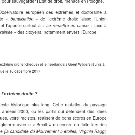
s pour sauvegarder l’Etat de droit, menacé en Pologne.
’Observatoire européen des extrêmes et doctorante à
ette «
banalisation
» de l’extrême droite laisse l’Union
et l’appelle surtout à «
se remettre en cause
» face à
ralisée
» des citoyens, notamment envers l’Europe.
xtrême droite tchèque) et le néerlandais Geert Wilders réunis à
ue le 16 décembre 2017
l’extrême droite ?
ntexte historique plus long. Cette mutation du paysage
s années 2000, où les partis qui défendent des idées
ques, voire racistes, réalisent de bons scores en Europe
leterre avec le « Brexit » ou encore en Italie lors des
me
[la candidate du Mouvement 5 étoiles, Virginia Raggi,