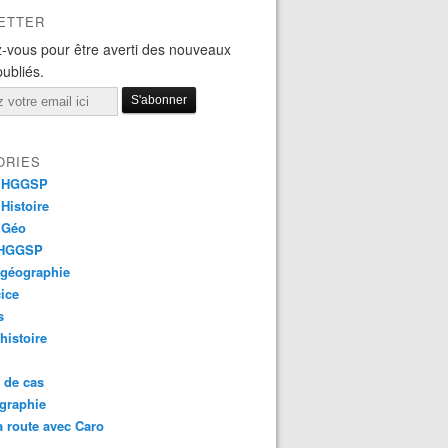
ETTER
-vous pour être averti des nouveaux
publiés.
ORIES
 HGGSP
Histoire
 Géo
 HGGSP
 géographie
ice
s
 histoire
 de cas
graphie
a route avec Caro