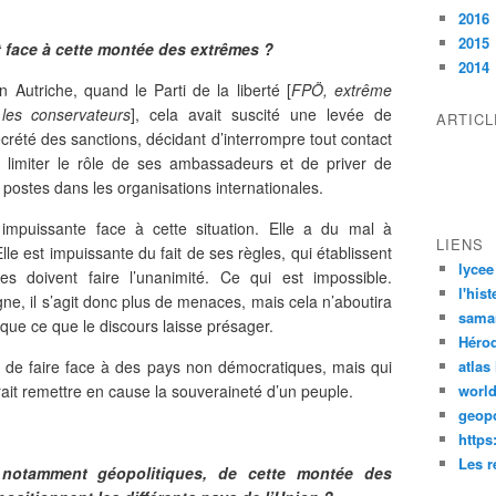
2016
2015
 face à cette montée des extrêmes ?
2014
n Autriche, quand le Parti de la liberté [
FPÖ, extrême
les conservateurs
], cela avait suscité une levée de
ARTIC
crété des sanctions, décidant d’interrompre tout contact
e limiter le rôle de ses ambassadeurs et de priver de
 postes dans les organisations internationales.
t impuissante face à cette situation. Elle a du mal à
LIENS
lle est impuissante du fait de ses règles, qui établissent
lycee
es doivent faire l’unanimité. Ce qui est impossible.
l'his
gne, il s’agit donc plus de menaces, mais cela n’aboutira
sama
que ce que le discours laisse présager.
Héro
UE de faire face à des pays non démocratiques, mais qui
atlas
ait remettre en cause la souveraineté d’un peuple.
worl
geopo
https
Les r
 notamment géopolitiques, de cette montée des