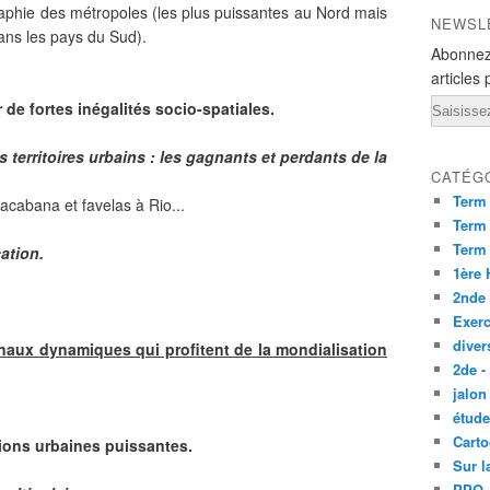
ographie des métropoles (les plus puissantes au Nord mais
NEWSL
ns les pays du Sud).
Abonnez
articles 
Email
 de fortes inégalités socio-spatiales.
 territoires urbains : les gagnants et perdants de la
CATÉG
Term
acabana et favelas à Rio...
Term 
Term
cation.
1ère
2nde
Exerc
diver
onaux dynamiques qui profitent de la mondialisation
2de -
jalon
étude
Carto
ions urbaines puissantes.
Sur l
PPO