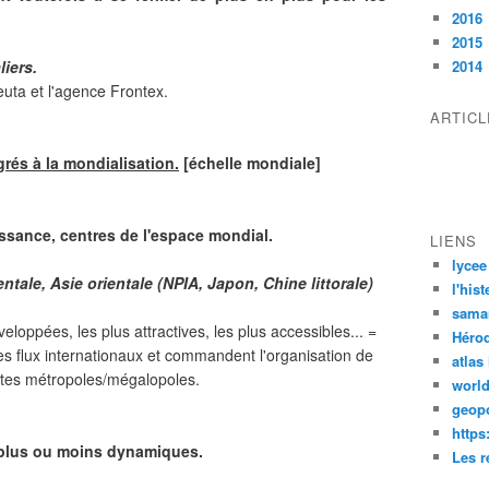
2016
2015
liers.
2014
euta et l'agence Frontex.
ARTIC
grés à la mondialisation.
[échelle mondiale]
issance, centres de l'espace mondial.
LIENS
lycee
tale, Asie orientale (NPIA, Japon, Chine littorale)
l'his
sama
veloppées, les plus attractives, les plus accessibles... =
Héro
 les flux internationaux et commandent l'organisation de
atlas
ntes métropoles/mégalopoles.
worl
geopo
https
s plus ou moins dynamiques.
Les r