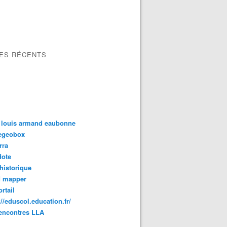
LES RÉCENTS
 louis armand eaubonne
tegeobox
rra
dote
 historique
d mapper
rtail
://eduscol.education.fr/
encontres LLA