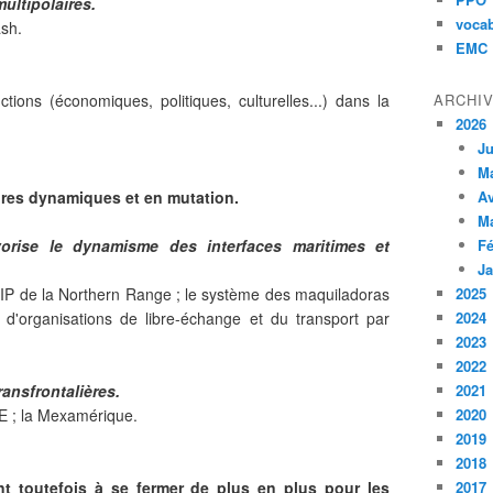
ultipolaires.
vocab
ash.
EMC
nctions (économiques, politiques, culturelles...) dans la
ARCHI
2026
Ju
M
toires dynamiques et en mutation.
Av
M
orise le dynamisme des interfaces maritimes et
Fé
Ja
 ZIP de la Northern Range ; le système des maquiladoras
2025
d'organisations de libre-échange et du transport par
2024
2023
2022
ransfrontalières.
2021
'UE ; la Mexamérique.
2020
2019
2018
nt toutefois à se fermer de plus en plus pour les
2017