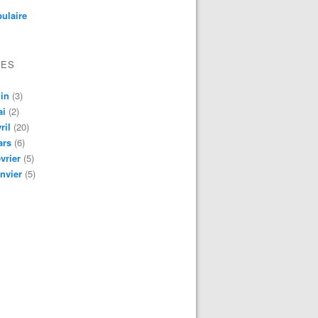
ulaire
VES
in
(3)
ai
(2)
ril
(20)
ars
(6)
vrier
(5)
nvier
(5)