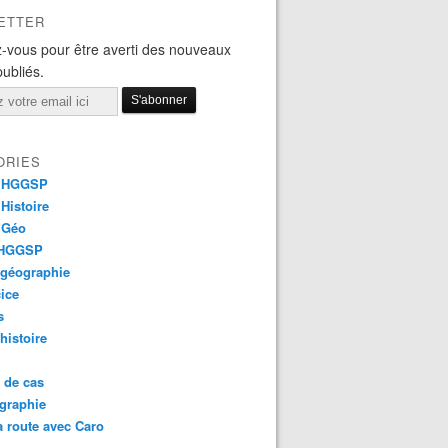
ETTER
-vous pour être averti des nouveaux
publiés.
ORIES
 HGGSP
Histoire
 Géo
 HGGSP
 géographie
ice
s
 histoire
 de cas
graphie
a route avec Caro