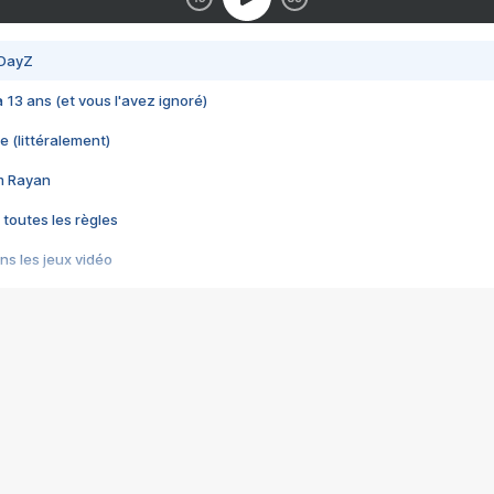
 DayZ
 a 13 ans (et vous l'avez ignoré)
e (littéralement)
im Rayan
 toutes les règles
s les jeux vidéo
us choquant de Rockstar ? - Le scandale BULLY
e plus moche de Steam
du RÊVE tourne au CAUCHEMAR
pendant 8 heures
it… à tort