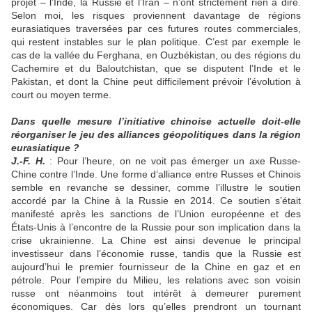
projet – l’Inde, la Russie et l’Iran – n’ont strictement rien à dire.
Selon moi, les risques proviennent davantage de régions
eurasiatiques traversées par ces futures routes commerciales,
qui restent instables sur le plan politique. C’est par exemple le
cas de la vallée du Ferghana, en Ouzbékistan, ou des régions du
Cachemire et du Baloutchistan, que se disputent l’Inde et le
Pakistan, et dont la Chine peut difficilement prévoir l’évolution à
court ou moyen terme.
Dans quelle mesure l’initiative chinoise actuelle doit-elle
réorganiser le jeu des alliances géopolitiques dans la région
eurasiatique ?
J.-F. H.
: Pour l’heure, on ne voit pas émerger un axe Russe-
Chine contre l’Inde. Une forme d’alliance entre Russes et Chinois
semble en revanche se dessiner, comme l’illustre le soutien
accordé par la Chine à la Russie en 2014. Ce soutien s’était
manifesté après les sanctions de l’Union européenne et des
États-Unis à l’encontre de la Russie pour son implication dans la
crise ukrainienne. La Chine est ainsi devenue le principal
investisseur dans l’économie russe, tandis que la Russie est
aujourd’hui le premier fournisseur de la Chine en gaz et en
pétrole. Pour l’empire du Milieu, les relations avec son voisin
russe ont néanmoins tout intérêt à demeurer purement
économiques. Car dès lors qu’elles prendront un tournant