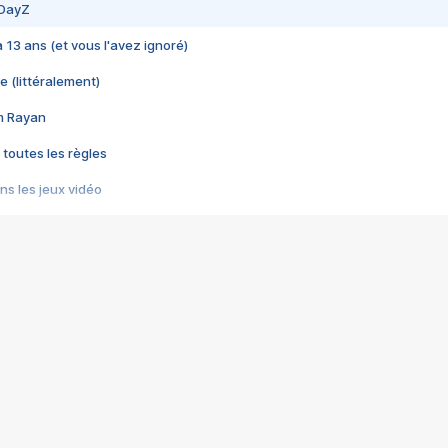
 DayZ
 a 13 ans (et vous l'avez ignoré)
e (littéralement)
im Rayan
 toutes les règles
s les jeux vidéo
us choquant de Rockstar ? - Le scandale BULLY
e plus moche de Steam
du RÊVE tourne au CAUCHEMAR
pendant 8 heures
it… à tort
umiliés par un jeu vidéo
ire - Final Fantasy 8