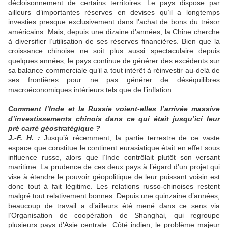
décloisonnement de certains territoires. Le pays dispose par
ailleurs d’importantes réserves en devises qu’il a longtemps
investies presque exclusivement dans l’achat de bons du trésor
américains. Mais, depuis une dizaine d’années, la Chine cherche
à diversifier l’utilisation de ses réserves financières. Bien que la
croissance chinoise ne soit plus aussi spectaculaire depuis
quelques années, le pays continue de générer des excédents sur
sa balance commerciale qu’il a tout intérêt à réinvestir au-delà de
ses frontières pour ne pas générer de déséquilibres
macroéconomiques intérieurs tels que de l’inflation.
Comment l’Inde et la Russie voient-elles l’arrivée massive
d’investissements chinois dans ce qui était jusqu’ici leur
pré carré géostratégique ?
J.-F. H. :
Jusqu’à récemment, la partie terrestre de ce vaste
espace que constitue le continent eurasiatique était en effet sous
influence russe, alors que l’Inde contrôlait plutôt son versant
maritime. La prudence de ces deux pays à l’égard d’un projet qui
vise à étendre le pouvoir géopolitique de leur puissant voisin est
donc tout à fait légitime. Les relations russo-chinoises restent
malgré tout relativement bonnes. Depuis une quinzaine d’années,
beaucoup de travail a d’ailleurs été mené dans ce sens via
l’Organisation de coopération de Shanghai, qui regroupe
plusieurs pays d’Asie centrale. Côté indien, le problème majeur