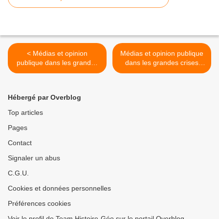
< Médias et opinion
Médias et opinion publique
publique dans les grandes
dans les grandes crises
crises politiques en France
politiques en France depuis
depuis l'affaire Dreyfus
l'affaire Dreyfus - plan
(3ème partie)
détaillé #2 >
Hébergé par Overblog
Top articles
Pages
Contact
Signaler un abus
C.G.U.
Cookies et données personnelles
Préférences cookies
Voir le profil de Team Histoire-Géo sur le portail Overblog