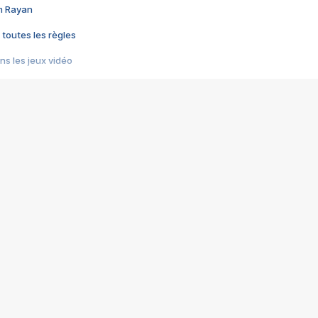
im Rayan
 toutes les règles
s les jeux vidéo
us choquant de Rockstar ? - Le scandale BULLY
e plus moche de Steam
du RÊVE tourne au CAUCHEMAR
pendant 8 heures
it… à tort
umiliés par un jeu vidéo
ire - Final Fantasy 8
ti un empire - Age of Empires
story DOFUS
tard, il crée l'un des pires jeux de tous les temps, MindsEye.