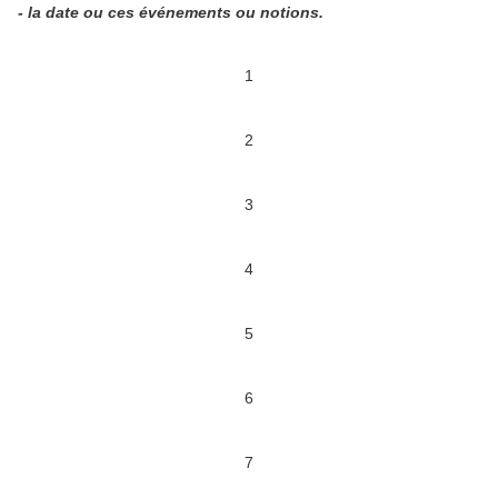
- la date ou ces événements ou notions.
1
2
3
4
5
6
7