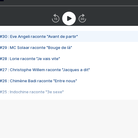
#30 : Eve Angeli raconte "Avant de partir"
#29 : MC Solaar raconte "Bouge de là"
28 : Lorie raconte "Je vais vite"
#27 : Christophe Willem raconte "Jacques a dit"
#26 : Chimène Badi raconte "Entre nous"
#25 : Indochine raconte "3e sexe"
#24 : Zaho raconte "C'est chelou"
#23 : Patrick Bruel raconte "Au café des délices"
#22 : Kyo raconte "Le chemin"
#21 : Nolwenn Leroy raconte "Cassé"