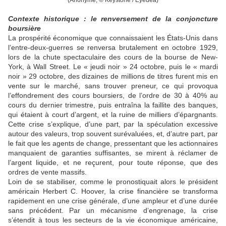
(Anonyme, © Keystone / Eyedea)
Contexte historique : le renversement de la conjoncture
boursière
La prospérité économique que connaissaient les États-Unis dans
l’entre-deux-guerres se renversa brutalement en octobre 1929,
lors de la chute spectaculaire des cours de la bourse de New-
York, à Wall Street. Le « jeudi noir » 24 octobre, puis le « mardi
noir » 29 octobre, des dizaines de millions de titres furent mis en
vente sur le marché, sans trouver preneur, ce qui provoqua
l’effondrement des cours boursiers, de l’ordre de 30 à 40% au
cours du dernier trimestre, puis entraîna la faillite des banques,
qui étaient à court d’argent, et la ruine de milliers d’épargnants.
Cette crise s’explique, d’une part, par la spéculation excessive
autour des valeurs, trop souvent surévaluées, et, d’autre part, par
le fait que les agents de change, pressentant que les actionnaires
manquaient de garanties suffisantes, se mirent à réclamer de
l’argent liquide, et ne reçurent, pour toute réponse, que des
ordres de vente massifs.
Loin de se stabiliser, comme le pronostiquait alors le président
américain Herbert C. Hoover, la crise financière se transforma
rapidement en une crise générale, d’une ampleur et d’une durée
sans précédent. Par un mécanisme d’engrenage, la crise
s’étendit à tous les secteurs de la vie économique américaine,