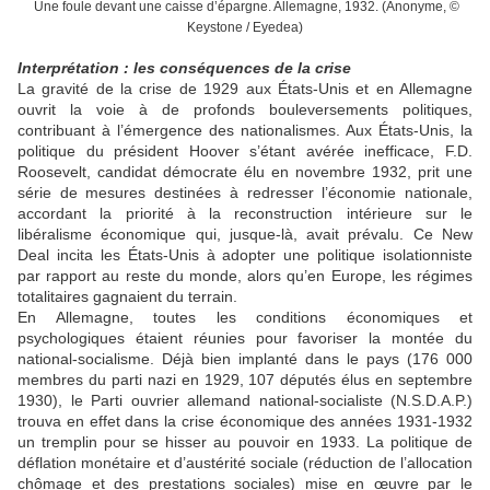
Une foule devant une caisse d’épargne. Allemagne, 1932. (Anonyme, ©
Keystone / Eyedea)
Interprétation : les conséquences de la crise
La gravité de la crise de 1929 aux États-Unis et en Allemagne
ouvrit la voie à de profonds bouleversements politiques,
contribuant à l’émergence des nationalismes. Aux États-Unis, la
politique du président Hoover s’étant avérée inefficace, F.D.
Roosevelt, candidat démocrate élu en novembre 1932, prit une
série de mesures destinées à redresser l’économie nationale,
accordant la priorité à la reconstruction intérieure sur le
libéralisme économique qui, jusque-là, avait prévalu. Ce New
Deal incita les États-Unis à adopter une politique isolationniste
par rapport au reste du monde, alors qu’en Europe, les régimes
totalitaires gagnaient du terrain.
En Allemagne, toutes les conditions économiques et
psychologiques étaient réunies pour favoriser la montée du
national-socialisme. Déjà bien implanté dans le pays (176 000
membres du parti nazi en 1929, 107 députés élus en septembre
1930), le Parti ouvrier allemand national-socialiste (N.S.D.A.P.)
trouva en effet dans la crise économique des années 1931-1932
un tremplin pour se hisser au pouvoir en 1933. La politique de
déflation monétaire et d’austérité sociale (réduction de l’allocation
chômage et des prestations sociales) mise en œuvre par le