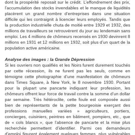
dont la prospérité reposait sur le crédit. L’effondrement des prix,
l’accumulation des stocks invendables et le manque de liquidités
placèrent un grand nombre d’entreprises dans une situation
difficile qui les contraignit à licencier leurs employés. Tandis que
la production industrielle chuta de moitié entre 1929 et 1932, des
millions de travailleurs se retrouvèrent du jour au lendemain sans
emploi. Les 4 millions de chômeurs recensés en 1930 devinrent 8
millions en 1931 et 12 millions en 1932, soit plus d’un quart de la
population active américaine.
Analyse des images : la Grande Dépression
Si les ouvriers non qualifiés et les Noirs furent durement touchés
par cette récession, ils ne furent pas les seuls, comme en
témoigne cette photographie d’une manifestation de chômeurs
dans Times Square, à New York, le 8 novembre 1930. Portant
pour la plupart une pancarte indiquant leur profession, les
chômeurs offrent leur force de travail contre la somme d’un dollar
par semaine. Très hétéroclite, cette foule est composée aussi
bien de représentants de la petite bourgeoisie exerçant des
professions manuelles variées » agriculteurs, portiers,
concierges, cuisiniers, peintres en bâtiment, pompiers, etc., que
de « cols blancs », que l’absence de pancarte et la mise plus
recherchée permettent d’identifier. Parmi ces demandeurs
d’emploi figurent également quelques femmes, plus vulnérables