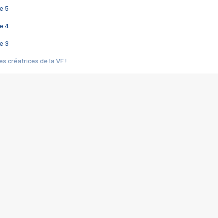
e 5
e 4
e 3
s créatrices de la VF !
e 2
e 1
e Mektoub My Love arrive enfin ! Rencontre avec Shaïn Boumedine et Sal
i : après Toni en famille
elle réalise le bouleversant Dites lui que je l'aime
ais ! Rencontre autour de Vie privée de Rebecca Zlotowski
 de Marguerite, Grave... Rencontre avec Ella Rumpf
 Les Rêveurs, un film intime sur la santé mentale