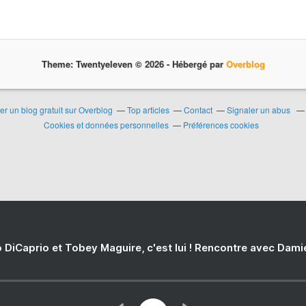
Theme: Twentyeleven © 2026 -
Hébergé par
Overblog
er un blog gratuit sur Overblog
Top articles
Contact
Signaler un abus
Cookies et données personnelles
Préférences cookies
 DiCaprio et Tobey Maguire, c'est lui ! Rencontre avec Dam