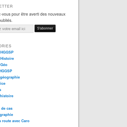
ETTER
-vous pour être averti des nouveaux
publiés.
ORIES
 HGGSP
Histoire
 Géo
 HGGSP
 géographie
ice
s
 histoire
 de cas
graphie
a route avec Caro