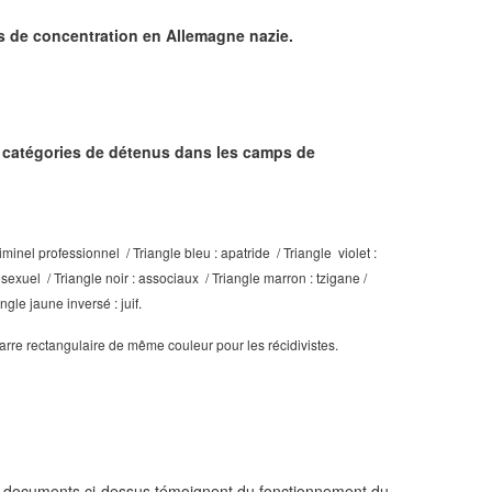
 de concentration en Allemagne nazie.
s catégories de détenus dans les camps de
 criminel professionnel
/ Triangle bleu : apatride
/ Triangle violet :
mosexuel
/ Triangle noir : associaux
/ Triangle marron : tzigane
/
ngle jaune inversé : juif.
arre rectangulaire de même couleur pour les récidivistes.
s documents ci-dessus témoignent du fonctionnement du