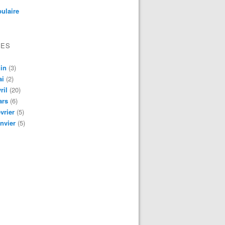
ulaire
VES
in
(3)
ai
(2)
ril
(20)
ars
(6)
vrier
(5)
nvier
(5)