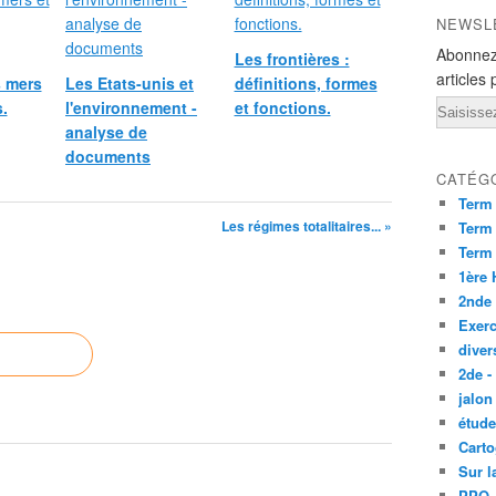
NEWSL
Abonnez
Les frontières :
articles 
 mers
Les Etats-unis et
définitions, formes
.
l'environnement -
et fonctions.
Email
analyse de
documents
CATÉG
Term
Les régimes totalitaires... »
Term 
Term
1ère
2nde
Exerc
diver
2de -
jalon
étude
Carto
Sur l
PPO