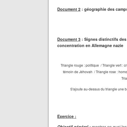
Document 2
: géographie des camps
Document 3
: Signes distinctifs de
concentration en Allemagne nazie
Triangle rouge : politique
/ Triangle vert :
témoin de Jéhovah
/ Triangle rose : ho
Tria
S'ajoute au-dessus du triangle une b
Exercice :
Objectif général :
montrer en quoi le