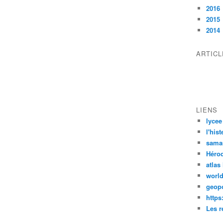
2016
2015
2014
ARTIC
LIENS
lycee
l'his
sama
Héro
atlas
worl
geopo
https
Les r