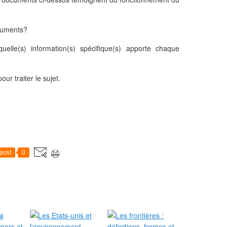
cuments?
lle(s) information(s) spécifique(s) apporte chaque
ur traiter le sujet.
post
0