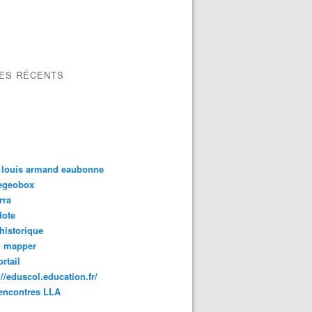
LES RÉCENTS
 louis armand eaubonne
tegeobox
rra
dote
 historique
d mapper
rtail
://eduscol.education.fr/
encontres LLA