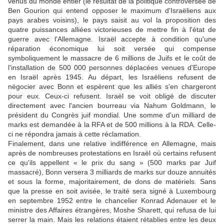
venus du monde entier (le résultat de la politique controversée de
Ben Gourion qui entend opposer le maximum d'Israëliens aux
pays arabes voisins), le pays saisit au vol la proposition des
quatre puissances alliées victorieuses de mettre fin à l'état de
guerre avec l'Allemagne. Israël accepte à condition qu'une
réparation économique lui soit versée qui compense
symboliquement le massacre de 6 millions de Juifs et le coût de
l'installation de 500 000 personnes déplacées venues d'Europe
en Israël après 1945. Au départ, les Israëliens refusent de
négocier avec Bonn et espèrent que les alliés s'en chargeront
pour eux. Ceux-ci refusent. Israël se voit obligé de discuter
directement avec l'ancien bourreau via Nahum Goldmann, le
président du Congrès juif mondial. Une somme d'un milliard de
marks est demandée à la RFA et de 500 millions à la RDA. Celle-
ci ne répondra jamais à cette réclamation.
Finalement, dans une relative indifférence en Allemagne, mais
après de nombreuses protestations en Israël où certains refusent
ce qu'ils appellent « le prix du sang » (500 marks par Juif
massacré), Bonn versera 3 milliards de marks sur douze annuités
et sous la forme, majoritairement, de dons de matériels. Sans
que la presse en soit avisée, le traité sera signé à Luxembourg
en septembre 1952 entre le chancelier Konrad Adenauer et le
ministre des Affaires étrangères, Moshe Sharett, qui refusa de lui
serrer la main. Mais les relations étaient rétablies entre les deux