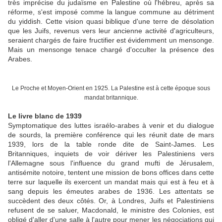
très imprécise du judaïsme en Palestine où l'hébreu, après sa
réforme, s'est imposé comme la langue commune au détriment
du yiddish. Cette vision quasi biblique d'une terre de désolation
que les Juifs, revenus vers leur ancienne activité d'agriculteurs,
seraient chargés de faire fructifier est évidemment un mensonge.
Mais un mensonge tenace chargé d'occulter la présence des
Arabes.
Le Proche et Moyen-Orient en 1925. La Palestine est à cette époque sous
mandat britannique.
Le livre blanc de 1939
Symptomatique des luttes israélo-arabes à venir et du dialogue
de sourds, la première conférence qui les réunit date de mars
1939, lors de la table ronde dite de Saint-James. Les
Britanniques, inquiets de voir dériver les Palestiniens vers
l'Allemagne sous l'influence du grand mufti de Jérusalem,
antisémite notoire, tentent une mission de bons offices dans cette
terre sur laquelle ils exercent un mandat mais qui est à feu et à
sang depuis les émeutes arabes de 1936. Les attentats se
succèdent des deux côtés. Or, à Londres, Juifs et Palestiniens
refusent de se saluer, Macdonald, le ministre des Colonies, est
obligé d'aller d'une salle à l'autre pour mener les négociations qui