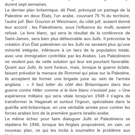
durent sept semaines.
Le dernier plan britannique, dit Peel, prévoyait un partage de la
Palestine en deux États, l'un arabe, couvrant 75 % du territoire,
l'autre juif. Ben Gourion et Weizmann, du côté juif, avaient donné
leur accord ; les Palestiniens, sous l'influence du mufti, avaient
refusé. Le livre blanc, qui sera le résultat de la conférence de
Saint-James, sera bien plus défavorable aux Juifs. Il préconise la
création d'un État palestinien où les Juifs ne seraient plus qu'une
minorité intégrée, inférieure à un tiers de la population totale,
avec une immigration contrôlée par les Arabes. Les Palestiniens
ne veulent pas de cette solution qui leur est pourtant favorable.
Quant aux Juifs, ils sont furieux, mais, lorsque la guerre éclate,
faisant prévaloir la menace de Rommel qui pèse sur la Palestine,
ils acceptent de former une brigade juive au sein de l'armée
anglaise : «
Il faut lutter du côté des Britanniques dans leur
guerre contre Hitler comme si le livre blanc n'existait pas
. » Une
expérience militaire qui sera vitale lorsqu'en 1948 il s'agira de
transformer la Haganah et surtout l'Irgoun, spécialisée dans la
guérilla anti-britannique, en une véritable armée pour contrer les
forces arabes lors de la première guerre israélo-arabe.
Le même échec pour faire dialoguer Juifs et Palestiniens se
répétera fin 1946, lorsque les Anglais proposèrent, en vain, un
nouveau plan, ce qui les incita à soumettre le problème aux