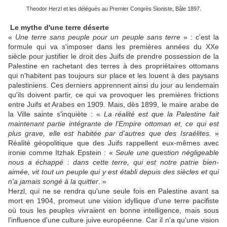
Theodor Herzl et les délégués au Premier Congrès Sioniste, Bâle 1897.
Le mythe d'une terre déserte
«
Une terre sans peuple pour un peuple sans terre
» : c'est la
formule qui va s'imposer dans les premières années du XXe
siècle pour justifier le droit des Juifs de prendre possession de la
Palestine en rachetant des terres à des propriétaires ottomans
qui n'habitent pas toujours sur place et les louent à des paysans
palestiniens. Ces derniers apprennent ainsi du jour au lendemain
qu'ils doivent partir, ce qui va provoquer les premières frictions
entre Juifs et Arabes en 1909. Mais, dès 1899, le maire arabe de
la Ville sainte s'inquiète : «
La réalité est que la Palestine fait
maintenant partie intégrante de l'Empire ottoman et, ce qui est
plus grave, elle est habitée par d'autres que des Israélites.
»
Réalité géopolitique que des Juifs rappellent eux-mêmes avec
ironie comme Itzhak Epstein : «
Seule une question négligeable
nous a échappé : dans cette terre, qui est notre patrie bien-
aimée, vit tout un peuple qui y est établi depuis des siècles et qui
n'a jamais songé à la quitter
. »
Herzl, qui ne se rendra qu'une seule fois en Palestine avant sa
mort en 1904, promeut une vision idyllique d'une terre pacifiste
où tous les peuples vivraient en bonne intelligence, mais sous
l'influence d'une culture juive européenne. Car il n'a qu'une vision