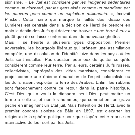
sionisme. «
Le Juif est considéré par les indigènes sédentaires
comme un clochard, par les gens aisés comme un mendiant, par
les pauvres gens comme un exploiteur millionnaire
», écrivait
Pinsker. Cette haine qui marque la faillite des idéaux des
Lumières est centrale dans la décision de Herzl de prendre en
main le destin des Juifs qui doivent se trouver «
une terre à eux
»
plutôt que de se laisser enfermer dans de nouveaux ghettos.
Mais il se heurte à plusieurs types d'opposition. Premier
adversaire, les bourgeois libéraux qui prônent une assimilation
complète, une dissolution de l'identité juive dans les pays où les
Juifs sont installés. Pas question pour eux de quitter ce qu'ils
considèrent comme leur terre. Par ailleurs, certains Juifs russes,
collectivistes, imprégnés des idées marxistes, considèrent ce
projet comme une énième émanation de l'esprit colonialiste où
les Juifs iraient exploiter la terre des Arabes. Enfin, les rabbins
sont farouchement contre ce retour dans la patrie historique.
C'est Dieu qui a voulu la diaspora, seul Dieu peut mettre un
terme à celle-ci, et non les hommes, qui commettent un grave
péché en imaginant un État juif. Mais l'intention de Herzl, avec le
premier congrès sioniste de Bâle en 1897, est d'écarter les
religieux de la sphère politique pour que s'opère cette reprise en
main active de leur sort par les Juifs.