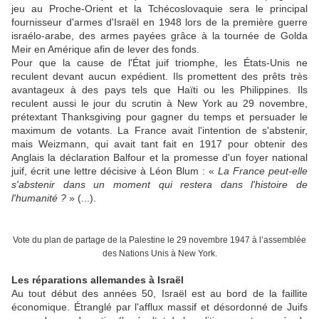
jeu au Proche-Orient et la Tchécoslovaquie sera le principal
fournisseur d'armes d'Israël en 1948 lors de la première guerre
israélo-arabe, des armes payées grâce à la tournée de Golda
Meir en Amérique afin de lever des fonds.
Pour que la cause de l'État juif triomphe, les États-Unis ne
reculent devant aucun expédient. Ils promettent des prêts très
avantageux à des pays tels que Haïti ou les Philippines. Ils
reculent aussi le jour du scrutin à New York au 29 novembre,
prétextant Thanksgiving pour gagner du temps et persuader le
maximum de votants. La France avait l'intention de s'abstenir,
mais Weizmann, qui avait tant fait en 1917 pour obtenir des
Anglais la déclaration Balfour et la promesse d'un foyer national
juif, écrit une lettre décisive à Léon Blum : «
La France peut-elle
s'abstenir dans un moment qui restera dans l'histoire de
l'humanité ?
» (...).
Vote du plan de partage de la Palestine le 29 novembre 1947 à l’assemblée
des Nations Unis à New York.
Les réparations allemandes à Israël
Au tout début des années 50, Israël est au bord de la faillite
économique. Étranglé par l'afflux massif et désordonné de Juifs