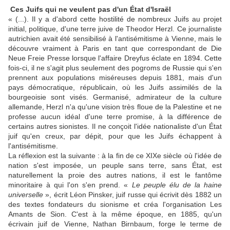
Ces Juifs qui ne veulent pas d'un État d'Israël
« (...). Il y a d'abord cette hostilité de nombreux Juifs au projet
initial, politique, d'une terre juive de Theodor Herzl. Ce journaliste
autrichien avait été sensibilisé à l'antisémitisme à Vienne, mais le
découvre vraiment à Paris en tant que correspondant de Die
Neue Freie Presse lorsque l'affaire Dreyfus éclate en 1894. Cette
fois-ci, il ne s'agit plus seulement des pogroms de Russie qui s'en
prennent aux populations miséreuses depuis 1881, mais d'un
pays démocratique, républicain, où les Juifs assimilés de la
bourgeoisie sont visés. Germanisé, admirateur de la culture
allemande, Herzl n'a qu'une vision très floue de la Palestine et ne
professe aucun idéal d'une terre promise, à la différence de
certains autres sionistes. Il ne conçoit l'idée nationaliste d'un État
juif qu'en creux, par dépit, pour que les Juifs échappent à
l'antisémitisme.
La réflexion est la suivante : à la fin de ce XIXe siècle où l'idée de
nation s'est imposée, un peuple sans terre, sans État, est
naturellement la proie des autres nations, il est le fantôme
minoritaire à qui l'on s'en prend. «
Le peuple élu de la haine
universelle
», écrit Léon Pinsker, juif russe qui écrivit dès 1882 un
des textes fondateurs du sionisme et créa l'organisation Les
Amants de Sion. C'est à la même époque, en 1885, qu'un
écrivain juif de Vienne, Nathan Birnbaum, forge le terme de