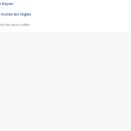
im Rayan
 toutes les règles
s les jeux vidéo
us choquant de Rockstar ? - Le scandale BULLY
e plus moche de Steam
du RÊVE tourne au CAUCHEMAR
pendant 8 heures
it… à tort
umiliés par un jeu vidéo
ire - Final Fantasy 8
ti un empire - Age of Empires
story DOFUS
tard, il crée l'un des pires jeux de tous les temps, MindsEye.