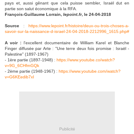
pays et, aussi gênant que cela puisse sembler, Israël dut en
partie son salut économique à la RFA.
François-Guillaume Lorrain,
lepoint.fr
, le 24-04-2018
Source
:
https://www.lepoint.fr/histoire/deux-ou-trois-choses-a-
savoir-sur-la-naissance-d-israel-24-04-2018-2212996_1615.php#
A voir :
l'excellent documentaire de William Karel et Blanche
Finger diffusée par Arte : "Une terre deux fois promise : Israël -
Palestine" (1897-1967)
- 1ère partie (1897-1948) :
https://www.youtube.co/watch?
v=9G_6CHfmGQk
- 2ème partie (1948-1967) :
https://www.youtube.com/watch?
v=G6KEedib7xI
Publicité