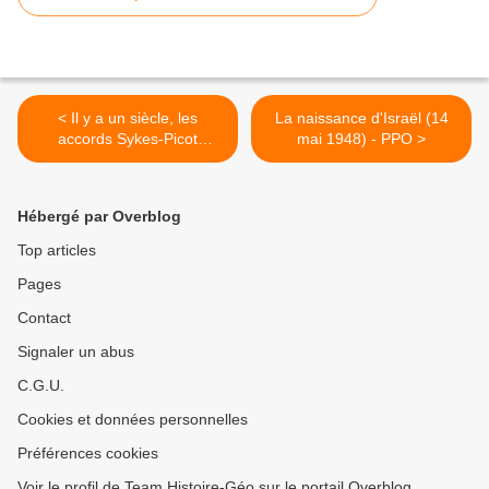
< Il y a un siècle, les
La naissance d'Israël (14
accords Sykes-Picot
mai 1948) - PPO >
redessinaient le Moyen-
Orient (rfi.fr)
Hébergé par Overblog
Top articles
Pages
Contact
Signaler un abus
C.G.U.
Cookies et données personnelles
Préférences cookies
Voir le profil de Team Histoire-Géo sur le portail Overblog