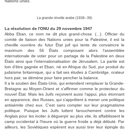
Nations unies.
La grande révolte arabe (1936--39)
La résolution de l'ONU du 29 novembre 1947
Abba Eban, ce nom ne dit plus grand-chose. (...). Officier du
comité de liaison des Nations unies pour la Palestine, il est la
cheville ouvrière du futur État juif qui tente de convaincre le
maximum des 56 États composant alors l'assemblée
internationale de voter pour un partage de la Palestine en deux
États ainsi que l'internationalisation de Jérusalem. La partie est
loin d'être gagnée et Eban, né en Afrique du Sud, pur produit du
judaïsme britannique, qui a fait ses études à Cambridge, orateur
hors pair, se démène pour faire pencher la balance.
Il a le soutien des États-Unis, qui entendent remplacer la Grande-
Bretagne au Moyen-Orient et s'affirmer comme le protecteur du
nouvel État. Mais les Juifs reçoivent aussi l'appui, plus étonnant
en apparence, des Russes, qui s'apprêtent à mener une politique
antisémite chez eux. C'est sans compter sur leur pragmatisme
politique. Puisque les Juifs luttent farouchement contre les
Anglais pour les inciter à déguerpir au plus vite, ils affaiblissent le
camp occidental à l'heure où la guerre froide a déjà débuté. Par
ailleurs, les Soviétiques espèrent eux aussi tirer leur épingle du