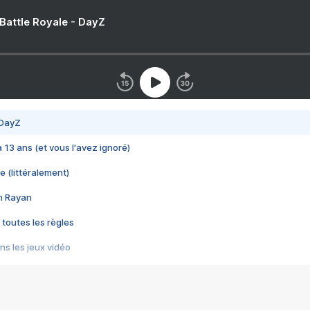
 Battle Royale - DayZ
 DayZ
 a 13 ans (et vous l'avez ignoré)
e (littéralement)
im Rayan
 toutes les règles
s les jeux vidéo
us choquant de Rockstar ? - Le scandale BULLY
e plus moche de Steam