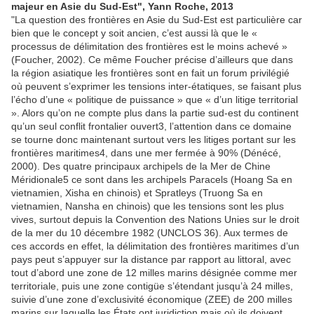
majeur en Asie du Sud-Est", Yann Roche, 2013
"La question des frontières en Asie du Sud-Est est particulière car
bien que le concept y soit ancien, c’est aussi là que le «
processus de délimitation des frontières est le moins achevé »
(Foucher, 2002). Ce même Foucher précise d’ailleurs que dans
la région asiatique les frontières sont en fait un forum privilégié
où peuvent s’exprimer les tensions inter-étatiques, se faisant plus
l’écho d’une « politique de puissance » que « d’un litige territorial
». Alors qu’on ne compte plus dans la partie sud-est du continent
qu’un seul conflit frontalier ouvert3, l’attention dans ce domaine
se tourne donc maintenant surtout vers les litiges portant sur les
frontières maritimes4, dans une mer fermée à 90% (Dénécé,
2000). Des quatre principaux archipels de la Mer de Chine
Méridionale5 ce sont dans les archipels Paracels (Hoang Sa en
vietnamien, Xisha en chinois) et Spratleys (Truong Sa en
vietnamien, Nansha en chinois) que les tensions sont les plus
vives, surtout depuis la Convention des Nations Unies sur le droit
de la mer du 10 décembre 1982 (UNCLOS 36). Aux termes de
ces accords en effet, la délimitation des frontières maritimes d’un
pays peut s’appuyer sur la distance par rapport au littoral, avec
tout d’abord une zone de 12 milles marins désignée comme mer
territoriale, puis une zone contigüe s’étendant jusqu’à 24 milles,
suivie d’une zone d’exclusivité économique (ZEE) de 200 milles
marins sur laquelle les États ont juridiction mais où ils doivent