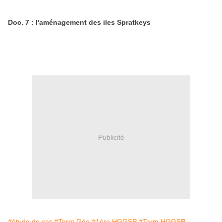
Doc. 7 : l'aménagement des iles Spratkeys
Publicité
#étude de cas
#Term Géo
#1ère HGGSP
#Term HGGSP