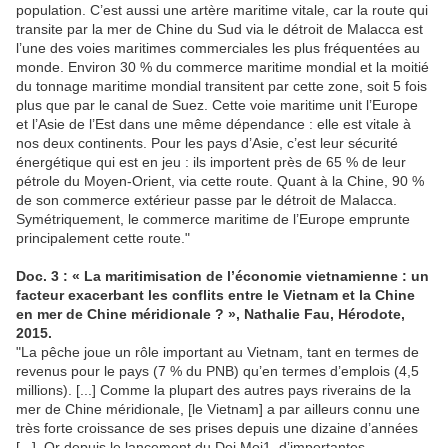
population. C’est aussi une artère maritime vitale, car la route qui
transite par la mer de Chine du Sud via le détroit de Malacca est
l’une des voies maritimes commerciales les plus fréquentées au
monde. Environ 30 % du commerce maritime mondial et la moitié
du tonnage maritime mondial transitent par cette zone, soit 5 fois
plus que par le canal de Suez. Cette voie maritime unit l’Europe
et l’Asie de l’Est dans une même dépendance : elle est vitale à
nos deux continents. Pour les pays d’Asie, c’est leur sécurité
énergétique qui est en jeu : ils importent près de 65 % de leur
pétrole du Moyen-Orient, via cette route. Quant à la Chine, 90 %
de son commerce extérieur passe par le détroit de Malacca.
Symétriquement, le commerce maritime de l’Europe emprunte
principalement cette route."
Doc. 3 : « La maritimisation de l’économie vietnamienne : un
facteur exacerbant les conflits entre le Vietnam et la Chine
en mer de Chine méridionale ? », Nathalie Fau, Hérodote,
2015.
"La pêche joue un rôle important au Vietnam, tant en termes de
revenus pour le pays (7 % du PNB) qu’en termes d’emplois (4,5
millions). [...] Comme la plupart des autres pays riverains de la
mer de Chine méridionale, [le Vietnam] a par ailleurs connu une
très forte croissance de ses prises depuis une dizaine d’années
[...]. Or depuis le lancement du Doi Moi1, d’importantes