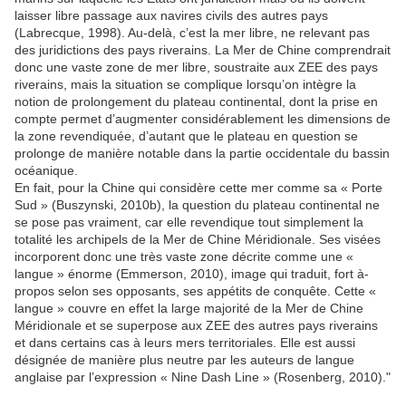
laisser libre passage aux navires civils des autres pays
(Labrecque, 1998). Au-delà, c’est la mer libre, ne relevant pas
des juridictions des pays riverains. La Mer de Chine comprendrait
donc une vaste zone de mer libre, soustraite aux ZEE des pays
riverains, mais la situation se complique lorsqu’on intègre la
notion de prolongement du plateau continental, dont la prise en
compte permet d’augmenter considérablement les dimensions de
la zone revendiquée, d’autant que le plateau en question se
prolonge de manière notable dans la partie occidentale du bassin
océanique.
En fait, pour la Chine qui considère cette mer comme sa « Porte
Sud » (Buszynski, 2010b), la question du plateau continental ne
se pose pas vraiment, car elle revendique tout simplement la
totalité les archipels de la Mer de Chine Méridionale. Ses visées
incorporent donc une très vaste zone décrite comme une «
langue » énorme (Emmerson, 2010), image qui traduit, fort à-
propos selon ses opposants, ses appétits de conquête. Cette «
langue » couvre en effet la large majorité de la Mer de Chine
Méridionale et se superpose aux ZEE des autres pays riverains
et dans certains cas à leurs mers territoriales. Elle est aussi
désignée de manière plus neutre par les auteurs de langue
anglaise par l’expression « Nine Dash Line » (Rosenberg, 2010)."