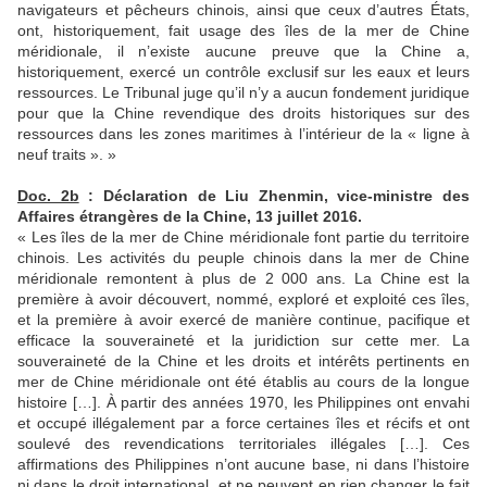
navigateurs et pêcheurs chinois, ainsi que ceux d’autres États,
ont, historiquement, fait usage des îles de la mer de Chine
méridionale, il n’existe aucune preuve que la Chine a,
historiquement, exercé un contrôle exclusif sur les eaux et leurs
ressources. Le Tribunal juge qu’il n’y a aucun fondement juridique
pour que la Chine revendique des droits historiques sur des
ressources dans les zones maritimes à l’intérieur de la « ligne à
neuf traits ». »
Doc. 2b
: Déclaration de Liu Zhenmin, vice-ministre des
Affaires étrangères de la Chine, 13 juillet 2016.
« Les îles de la mer de Chine méridionale font partie du territoire
chinois. Les activités du peuple chinois dans la mer de Chine
méridionale remontent à plus de 2 000 ans. La Chine est la
première à avoir découvert, nommé, exploré et exploité ces îles,
et la première à avoir exercé de manière continue, pacifique et
efficace la souveraineté et la juridiction sur cette mer. La
souveraineté de la Chine et les droits et intérêts pertinents en
mer de Chine méridionale ont été établis au cours de la longue
histoire […]. À partir des années 1970, les Philippines ont envahi
et occupé illégalement par a force certaines îles et récifs et ont
soulevé des revendications territoriales illégales […]. Ces
affirmations des Philippines n’ont aucune base, ni dans l’histoire
ni dans le droit international, et ne peuvent en rien changer le fait