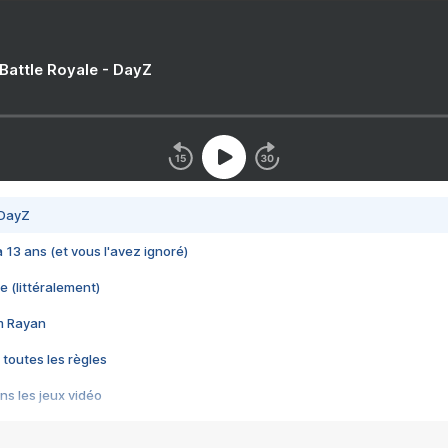
 Battle Royale - DayZ
 DayZ
 a 13 ans (et vous l'avez ignoré)
e (littéralement)
im Rayan
 toutes les règles
s les jeux vidéo
us choquant de Rockstar ? - Le scandale BULLY