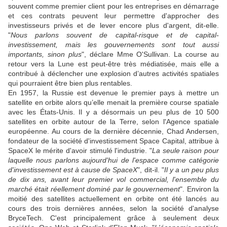
souvent comme premier client pour les entreprises en démarrage
et ces contrats peuvent leur permettre d'approcher des
investisseurs privés et de lever encore plus d'argent, dit-elle.
"
Nous parlons souvent de capital-risque et de capital-
investissement, mais les gouvernements sont tout aussi
importants, sinon plus
", déclare Mme O'Sullivan. La course au
retour vers la Lune est peut-être très médiatisée, mais elle a
contribué à déclencher une explosion d’autres activités spatiales
qui pourraient être bien plus rentables.
En 1957, la Russie est devenue le premier pays à mettre un
satellite en orbite alors qu’elle menait la première course spatiale
avec les États-Unis. Il y a désormais un peu plus de 10 500
satellites en orbite autour de la Terre, selon l'Agence spatiale
européenne. Au cours de la dernière décennie, Chad Andersen,
fondateur de la société d'investissement Space Capital, attribue à
SpaceX le mérite d'avoir stimulé l'industrie. "
La seule raison pour
laquelle nous parlons aujourd'hui de l'espace comme catégorie
d'investissement est à cause de SpaceX
", dit-il. "
Il y a un peu plus
de dix ans, avant leur premier vol commercial, l'ensemble du
marché était réellement dominé par le gouvernement
". Environ la
moitié des satellites actuellement en orbite ont été lancés au
cours des trois dernières années, selon la société d'analyse
BryceTech. C'est principalement grâce à seulement deux