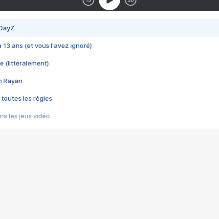
 DayZ
 a 13 ans (et vous l'avez ignoré)
e (littéralement)
im Rayan
 toutes les règles
s les jeux vidéo
us choquant de Rockstar ? - Le scandale BULLY
e plus moche de Steam
du RÊVE tourne au CAUCHEMAR
pendant 8 heures
it… à tort