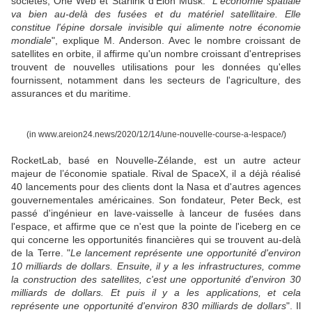
sociétés, One Web et Starlink d'Elon Musk. "
L'économie spatiale
va bien au-delà des fusées et du matériel satellitaire. Elle
constitue l'épine dorsale invisible qui alimente notre économie
mondiale
", explique M. Anderson. Avec le nombre croissant de
satellites en orbite, il affirme qu'un nombre croissant d'entreprises
trouvent de nouvelles utilisations pour les données qu'elles
fournissent, notamment dans les secteurs de l'agriculture, des
assurances et du maritime.
(in www.areion24.news/2020/12/14/une-nouvelle-course-a-lespace/)
RocketLab, basé en Nouvelle-Zélande, est un autre acteur
majeur de l’économie spatiale. Rival de SpaceX, il a déjà réalisé
40 lancements pour des clients dont la Nasa et d'autres agences
gouvernementales américaines. Son fondateur, Peter Beck, est
passé d'ingénieur en lave-vaisselle à lanceur de fusées dans
l'espace, et affirme que ce n'est que la pointe de l'iceberg en ce
qui concerne les opportunités financières qui se trouvent au-delà
de la Terre. "
Le lancement représente une opportunité d'environ
10 milliards de dollars. Ensuite, il y a les infrastructures, comme
la construction des satellites, c'est une opportunité d'environ 30
milliards de dollars. Et puis il y a les applications, et cela
représente une opportunité d'environ 830 milliards de dollars
". Il