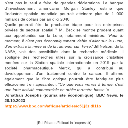
n’est pas le seul à faire de grandes déclarations. La banque
d'investissement américaine Morgan Stanley estime que
l'industrie spatiale mondiale pourrait atteindre plus de 1 000
milliards de dollars par an d'ici 2040.
Quelle pourrait être la prochaine étape pour les entreprises
privées du secteur spatial ? M. Beck se montre prudent quant
aux opportunités sur la Lune, notamment minières. "
Pour le
moment, il n'est pas économiquement viable d'aller sur la Lune,
d'en extraire la mine et de la ramener sur Terre
."Bill Nelson, de la
NASA, voit des possibilités dans la recherche médicale. Il
souligne des recherches utiles sur la croissance cristalline
menées sur la Station spatiale internationale en 2019 par la
société pharmaceutique Merck, qui a contribué au
développement d'un traitement contre le cancer. Il affirme
également que la fibre optique pourrait être fabriquée plus
efficacement en apesanteur. "
Ce que vous verrez à terme, c'est
une forte activité commerciale en orbite terrestre basse
."»
Jonathan Josephs (journaliste économique), BBC News, le
28.10.2023
https://www.bbc.com/afrique/articles/c51j3zldl11o
(Rui Ricardo/Folioart in l'express.fr)