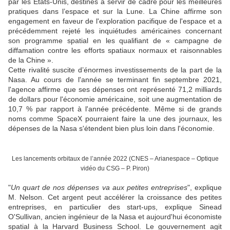
par les États-Unis, destinés à servir de cadre pour les meilleures
pratiques dans l’espace et sur la Lune. La Chine affirme son
engagement en faveur de l'exploration pacifique de l'espace et a
précédemment rejeté les inquiétudes américaines concernant
son programme spatial en les qualifiant de « campagne de
diffamation contre les efforts spatiaux normaux et raisonnables
de la Chine ».
Cette rivalité suscite d’énormes investissements de la part de la
Nasa. Au cours de l'année se terminant fin septembre 2021,
l'agence affirme que ses dépenses ont représenté 71,2 milliards
de dollars pour l'économie américaine, soit une augmentation de
10,7 % par rapport à l'année précédente. Même si de grands
noms comme SpaceX pourraient faire la une des journaux, les
dépenses de la Nasa s'étendent bien plus loin dans l'économie.
Les lancements orbitaux de l’année 2022 (CNES – Arianespace – Optique
vidéo du CSG – P. Piron)
"
Un quart de nos dépenses va aux petites entreprises
", explique
M. Nelson. Cet argent peut accélérer la croissance des petites
entreprises, en particulier des start-ups, explique Sinead
O'Sullivan, ancien ingénieur de la Nasa et aujourd'hui économiste
spatial à la Harvard Business School. Le gouvernement agit