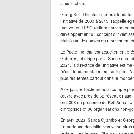
la corruption.
Georg Kell, Directeur général fondateu
l’initiative de 2000 à 2015, rappelle éga
mouvement ESG (critères environneme
développement du concept d’investiss
établissant les bases du mouvement d
Le Pacte mondial est actuellement prés
Guterres, et dirigé par la Sous-secrét
2024, la directrice de l’initiative estim
“c’est, fondamentalement, agir pour l’
plus résilientes partout dans le monde”
À ce jour, le Pacte mondial compte plu
œuvre avec près de 62 réseaux nationa
en 2003 en présence de Kofi Annan et 
entreprises et 80 organisations non-g
En avril 2023, Sanda Ojiambo et Georg
l’importance des initiatives volontaires 
texte en ces termes : “Il y a plus de d