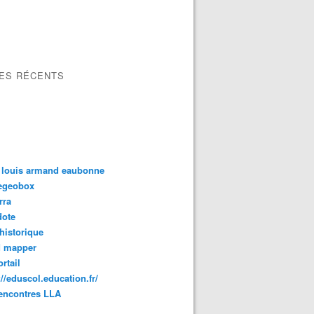
LES RÉCENTS
 louis armand eaubonne
tegeobox
rra
dote
 historique
d mapper
rtail
://eduscol.education.fr/
encontres LLA