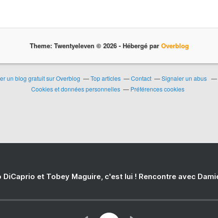
Theme: Twentyeleven © 2026 -
Hébergé par
Overblog
er un blog gratuit sur Overblog
Top articles
Contact
Signaler un abus
Cookies et données personnelles
Préférences cookies
 DiCaprio et Tobey Maguire, c'est lui ! Rencontre avec Dam