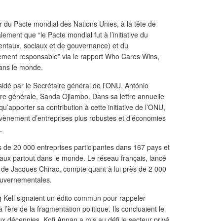
r du Pacte mondial des Nations Unies, à la tête de
lement que “le Pacte mondial fut à l’initiative du
ntaux, sociaux et de gouvernance) et du
ement responsable” via le rapport Who Cares Wins,
ans le monde.
idé par le Secrétaire général de l’ONU, António
aire générale, Sanda Ojiambo. Dans sa lettre annuelle
e qu’apporter sa contribution à cette initiative de l’ONU,
avènement d’entreprises plus robustes et d’économies
.
s de 20 000 entreprises participantes dans 167 pays et
ux partout dans le monde. Le réseau français, lancé
de Jacques Chirac, compte quant à lui près de 2 000
ouvernementales.
 Kell signaient un édito commun pour rappeler
à l’ère de la fragmentation politique. Ils concluaient le
eux décennies, Kofi Annan a mis au défi le secteur privé