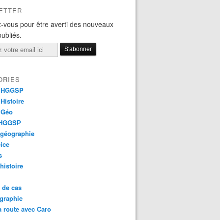
ETTER
-vous pour être averti des nouveaux
publiés.
ORIES
 HGGSP
Histoire
 Géo
 HGGSP
 géographie
ice
s
 histoire
 de cas
graphie
a route avec Caro