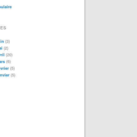
ulaire
VES
in
(3)
ai
(2)
ril
(20)
ars
(6)
vrier
(5)
nvier
(5)