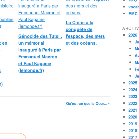
vocab
EMC
La Chine à la
ARCHI
conquête de
2026
Génocide des Tutsi :
l'espace, des mers
Ju
t en
un mémorial
et des océans.
M
e
inauguré à Paris par
Av
Emmanuel Macron
M
et Paul Kagame
Fé
t
(lemonde.fr)
Ja
2025
m)
2024
2023
2022
Qu’est-ce que la Cour... »
2021
2020
2019
2018
2017