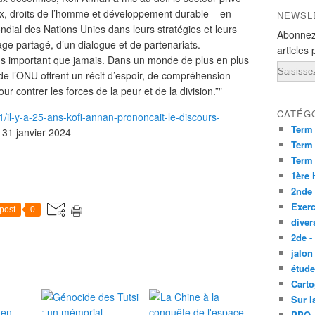
aix, droits de l’homme et développement durable – en
NEWSL
ndial des Nations Unies dans leurs stratégies et leurs
Abonnez
age partagé, d’un dialogue et de partenariats.
articles 
plus important que jamais. Dans un monde de plus en plus
Email
e l’ONU offrent un récit d’espoir, de compréhension
r contrer les forces de la peur et de la division.”"
CATÉG
1/il-y-a-25-ans-kofi-annan-prononcait-le-discours-
Term
e 31 janvier 2024
Term 
Term
1ère
2nde
Exerc
post
0
diver
2de -
jalon
étude
Carto
Sur l
PPO