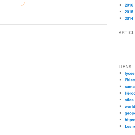
2016
2015
2014
ARTIC
LIENS
lycee
l'his
sama
Héro
atlas
worl
geopo
https
Les r