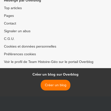
Hébergé par Overblog
des organisations
internationales ? - Jalon
Top articles
Pages
Contact
Signaler un abus
C.G.U.
Cookies et données personnelles
Préférences cookies
Voir le profil de Team Histoire-Géo sur le portail Overblog
Créer un blog sur Overblog
Créer un blog