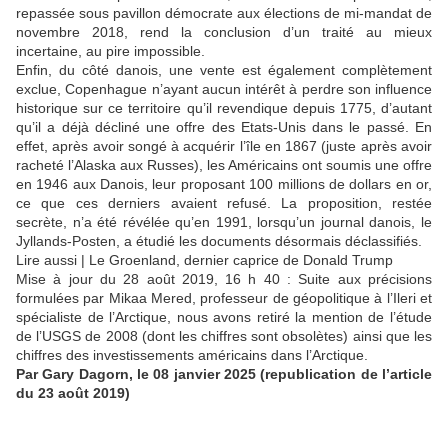
repassée sous pavillon démocrate aux élections de mi-mandat de
novembre 2018, rend la conclusion d’un traité au mieux
incertaine, au pire impossible.
Enfin, du côté danois, une vente est également complètement
exclue, Copenhague n’ayant aucun intérêt à perdre son influence
historique sur ce territoire qu’il revendique depuis 1775, d’autant
qu’il a déjà décliné une offre des Etats-Unis dans le passé. En
effet, après avoir songé à acquérir l’île en 1867 (juste après avoir
racheté l’Alaska aux Russes), les Américains ont soumis une offre
en 1946 aux Danois, leur proposant 100 millions de dollars en or,
ce que ces derniers avaient refusé. La proposition, restée
secrète, n’a été révélée qu’en 1991, lorsqu’un journal danois, le
Jyllands-Posten, a étudié les documents désormais déclassifiés.
Lire aussi | Le Groenland, dernier caprice de Donald Trump
Mise à jour du 28 août 2019, 16 h 40 : Suite aux précisions
formulées par Mikaa Mered, professeur de géopolitique à l’Ileri et
spécialiste de l’Arctique, nous avons retiré la mention de l’étude
de l’USGS de 2008 (dont les chiffres sont obsolètes) ainsi que les
chiffres des investissements américains dans l’Arctique.
Par Gary Dagorn, le 08 janvier 2025 (republication de l’article
du 23 août 2019)