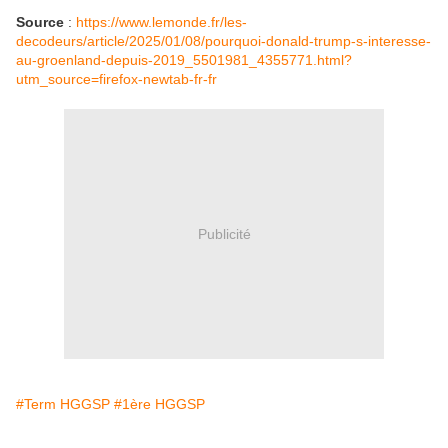
Source
:
https://www.lemonde.fr/les-
decodeurs/article/2025/01/08/pourquoi-donald-trump-s-interesse-
au-groenland-depuis-2019_5501981_4355771.html?
utm_source=firefox-newtab-fr-fr
Publicité
#Term HGGSP
#1ère HGGSP