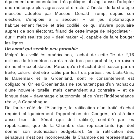
également une connotation très politique : il s’agit aussi d’adopter
une rhétorique plus agressive et directe, à l’instar de la stratégie
musclée adoptée par Moscou. Donald Trump, depuis son
élection, s’emploie à « secouer » un jeu diplomatique
habituellement feutré et très codifié, ce qui s’avère populaire
auprès de son électorat, friand de cette image de négociateur «
dur » mais réaliste (ou « deal maker »), capable de faire bouger
les lignes.
Un achat qui semble peu probable
Malgré les velléités américaines, l’achat de cette île de 2,16
millions de kilomètres carrés reste très peu probable, en raison
de nombreux obstacles. Parce qu’un tel achat doit passer par un
traité, celui-ci doit être ratifié par les trois parties : les Etats-Unis,
le Danemark et le Groenland, dont le consentement est
obligatoire. Or les Groenlandais ne souhaitent pas d’un rachat ou
d’une nouvelle tutelle, mais demandent au contraire – et de
longue date – davantage d’autonomie, si ce n’est l’indépendance
réelle, à Copenhague.
De l’autre côté de l’Atlantique, la ratification d’un traité d’achat
requiert obligatoirement l’approbation du Congrès, c’est-à-dire
aussi bien du Sénat (qui doit ratifier), contrôlé par les
républicains, que de la Chambre des représentants (qui doit
donner son autorisation budgétaire). Si la ratification des
sénateurs n’est pas inconcevable, la Chambre des représentants,