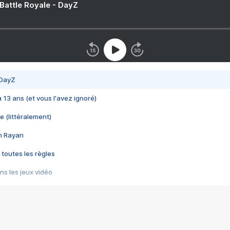
 Battle Royale - DayZ
 DayZ
 a 13 ans (et vous l'avez ignoré)
e (littéralement)
im Rayan
 toutes les règles
s les jeux vidéo
us choquant de Rockstar ? - Le scandale BULLY
e plus moche de Steam
du RÊVE tourne au CAUCHEMAR