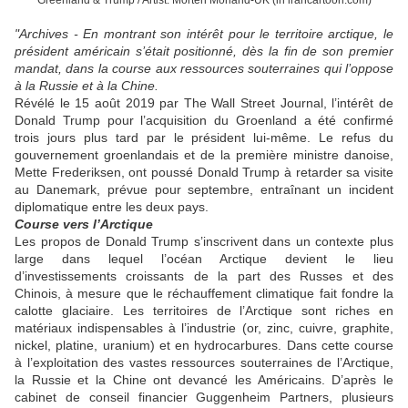
Greenland & Trump / Artist: Morten Morland-UK (in irancartoon.com)
"Archives - En montrant son intérêt pour le territoire arctique, le
président américain s’était positionné, dès la fin de son premier
mandat, dans la course aux ressources souterraines qui l’oppose
à la Russie et à la Chine.
Révélé le 15 août 2019 par The Wall Street Journal, l’intérêt de
Donald Trump pour l’acquisition du Groenland a été confirmé
trois jours plus tard par le président lui-même. Le refus du
gouvernement groenlandais et de la première ministre danoise,
Mette Frederiksen, ont poussé Donald Trump à retarder sa visite
au Danemark, prévue pour septembre, entraînant un incident
diplomatique entre les deux pays.
Course vers l’Arctique
Les propos de Donald Trump s’inscrivent dans un contexte plus
large dans lequel l’océan Arctique devient le lieu
d’investissements croissants de la part des Russes et des
Chinois, à mesure que le réchauffement climatique fait fondre la
calotte glaciaire. Les territoires de l’Arctique sont riches en
matériaux indispensables à l’industrie (or, zinc, cuivre, graphite,
nickel, platine, uranium) et en hydrocarbures. Dans cette course
à l’exploitation des vastes ressources souterraines de l’Arctique,
la Russie et la Chine ont devancé les Américains. D’après le
cabinet de conseil financier Guggenheim Partners, plusieurs