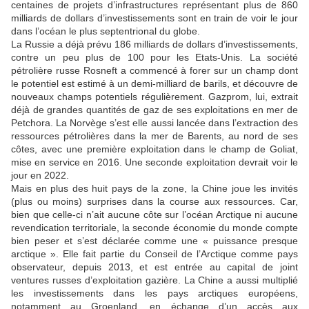
centaines de projets d’infrastructures représentant plus de 860
milliards de dollars d’investissements sont en train de voir le jour
dans l’océan le plus septentrional du globe.
La Russie a déjà prévu 186 milliards de dollars d’investissements,
contre un peu plus de 100 pour les Etats-Unis. La société
pétrolière russe Rosneft a commencé à forer sur un champ dont
le potentiel est estimé à un demi-milliard de barils, et découvre de
nouveaux champs potentiels régulièrement. Gazprom, lui, extrait
déjà de grandes quantités de gaz de ses exploitations en mer de
Petchora. La Norvège s’est elle aussi lancée dans l’extraction des
ressources pétrolières dans la mer de Barents, au nord de ses
côtes, avec une première exploitation dans le champ de Goliat,
mise en service en 2016. Une seconde exploitation devrait voir le
jour en 2022.
Mais en plus des huit pays de la zone, la Chine joue les invités
(plus ou moins) surprises dans la course aux ressources. Car,
bien que celle-ci n’ait aucune côte sur l’océan Arctique ni aucune
revendication territoriale, la seconde économie du monde compte
bien peser et s’est déclarée comme une « puissance presque
arctique ». Elle fait partie du Conseil de l’Arctique comme pays
observateur, depuis 2013, et est entrée au capital de joint
ventures russes d’exploitation gazière. La Chine a aussi multiplié
les investissements dans les pays arctiques européens,
notamment au Groenland, en échange d’un accès aux