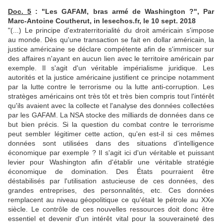
Doc. 5
: "Les GAFAM, bras armé de Washington ?", Par
Marc-Antoine Coutherut, in lesechos.fr, le 10 sept. 2018
"(...) Le principe d'extraterritorialité du droit américain s'impose
au monde. Dès qu'une transaction se fait en dollar américain, la
justice américaine se déclare compétente afin de s'immiscer sur
des affaires n'ayant en aucun lien avec le territoire américain par
exemple. Il s'agit d'un véritable impérialisme juridique. Les
autorités et la justice américaine justifient ce principe notamment
par la lutte contre le terrorisme ou la lutte anti-corruption. Les
stratèges américains ont très tôt et très bien compris tout l'intérêt
qu'ils avaient avec la collecte et l'analyse des données collectées
par les GAFAM. La NSA stocke des milliards de données dans ce
but bien précis. Si la question du combat contre le terrorisme
peut sembler légitimer cette action, qu'en est-il si ces mêmes
données sont utilisées dans des situations d'intelligence
économique par exemple ? Il s'agit ici d'un véritable et puissant
levier pour Washington afin d'établir une véritable stratégie
économique de domination. Des États pourraient être
déstabilisés par l'utilisation astucieuse de ces données, des
grandes entreprises, des personnalités, etc. Ces données
remplacent au niveau géopolitique ce qu'était le pétrole au XXe
siècle. Le contrôle de ces nouvelles ressources doit donc être
essentiel et devenir d'un intérêt vital pour la souveraineté des