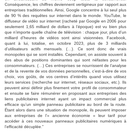
Conséquence, les chiffres deviennent vertigineux par rapport aux
entreprises traditionnelles. Ainsi, Google concentre à lui seul plus
de 90 % des requêtes sur internet dans le monde. YouTube, le
diffuseur de vidéo sur internet (racheté par Google en 2006 pour
seulement 1,65 milliard de dollars à l’époque) est vu bien plus
que n’importe quelle chaîne de télévision : chaque jour, plus d’un
milliard d’heures de vidéos sont ainsi visionnées. Facebook,
quant à lui, totalise, en octobre 2023, plus de 3 milliards
d’utilisateurs actifs mensuels. (…). Ce sont donc de vrais
monopoles qui se sont installés. Cependant, on assiste souvent à
des abus de positions dominantes qui sont néfastes pour les
consommateurs. (…) Ces entreprises se nourrissent de l’analyse
et de la revente de vos données personnelles, c’est-à-dire de vos
choix, vos goûts, de vos centres d’intérêts quand vous utilisez
leurs services (recherche sur internet, réseaux sociaux, etc.). Ils
peuvent ainsi définir plus finement votre profil de consommateur
et ensuite se faire rémunérer en proposant aux entreprises des
liens publicitaires internet ayant un impact commercial plus
efficace qu’un simple panneau publicitaire au bord de la route.
Étant alors dans une situation de monopole, ils peuvent imposer
aux entreprises de l’« ancienne économie » leur tarif pour
accéder à ces nouveaux panneaux publicitaires numériques à
l’efficacité décuplée."