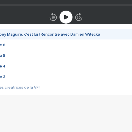
bey Maguire, c'est lui ! Rencontre avec Damien Witecka
e 6
e 5
e 4
e 3
s créatrices de la VF !
e 2
e 1
e Mektoub My Love arrive enfin ! Rencontre avec Shaïn Boumedine et Sal
i : après Toni en famille