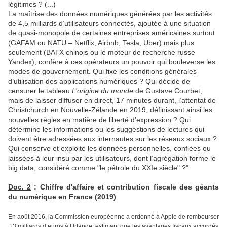
légitimes ? (...)
La maîtrise des données numériques générées par les activités
de 4,5 milliards d’utilisateurs connectés, ajoutée à une situation
de quasi-monopole de certaines entreprises américaines surtout
(GAFAM ou NATU – Netflix, Airbnb, Tesla, Uber) mais plus
seulement (BATX chinois ou le moteur de recherche russe
Yandex), confère à ces opérateurs un pouvoir qui bouleverse les
modes de gouvernement. Qui fixe les conditions générales
d’utilisation des applications numériques ? Qui décide de
censurer le tableau
L’origine du monde
de Gustave Courbet,
mais de laisser diffuser en direct, 17 minutes durant, l’attentat de
Christchurch en Nouvelle-Zélande en 2019, définissant ainsi les
nouvelles règles en matière de liberté d’expression ? Qui
détermine les informations ou les suggestions de lectures qui
doivent être adressées aux internautes sur les réseaux sociaux ?
Qui conserve et exploite les données personnelles, confiées ou
laissées à leur insu par les utilisateurs, dont l’agrégation forme le
big data, considéré comme "le pétrole du XXIe siècle" ?"
Doc. 2
: Chiffre d'affaire et contribution fiscale des géants
du numérique en France (2019)
En août 2016, la Commission européenne a ordonné à Apple de rembourser
13 milliards d’euros à l’Irlande, estimant que les avantages fiscaux accordés