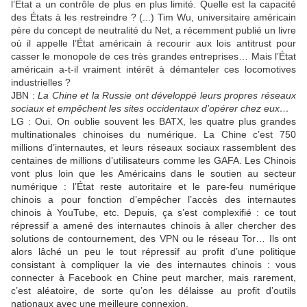
l’État a un contrôle de plus en plus limité. Quelle est la capacité
des États à les restreindre ? (...) Tim Wu, universitaire américain
père du concept de neutralité du Net, a récemment publié un livre
où il appelle l’État américain à recourir aux lois antitrust pour
casser le monopole de ces très grandes entreprises… Mais l’État
américain a-t-il vraiment intérêt à démanteler ces locomotives
industrielles ?
JBN :
La Chine et la Russie ont développé leurs propres réseaux
sociaux et empêchent les sites occidentaux d’opérer chez eux…
LG : Oui. On oublie souvent les BATX, les quatre plus grandes
multinationales chinoises du numérique. La Chine c’est 750
millions d’internautes, et leurs réseaux sociaux rassemblent des
centaines de millions d’utilisateurs comme les GAFA. Les Chinois
vont plus loin que les Américains dans le soutien au secteur
numérique : l’État reste autoritaire et le pare-feu numérique
chinois a pour fonction d’empêcher l’accès des internautes
chinois à YouTube, etc. Depuis, ça s’est complexifié : ce tout
répressif a amené des internautes chinois à aller chercher des
solutions de contournement, des VPN ou le réseau Tor… Ils ont
alors lâché un peu le tout répressif au profit d’une politique
consistant à compliquer la vie des internautes chinois : vous
connecter à Facebook en Chine peut marcher, mais rarement,
c’est aléatoire, de sorte qu’on les délaisse au profit d’outils
nationaux avec une meilleure connexion.