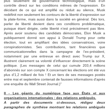
plus seulement de gouvernance technologique, mais d’un
contrôle direct sur les conditions mêmes de l’expression. En
décidant de ce qui est amplifié ou réduit au silence, Musk
redéfinit non seulement les contours de la liberté d’expression sur
la plate-forme, mais aussi dans la société en général. Dès lors,
parler de liberté devient dans ces conditions problématique,
puisque étant dirigée, cette liberté n’est précisément pas libre.
Après avoir soutenu des candidats démocrates, Elon Musk a
publiquement donné son appui à Donald Trump pour cette
élection, tout en amplifiant des idées conservatrices, voire
conspirationnistes. Ses contributions, tant financières que
communicationnelles dans la campagne de l’ex-président,
notamment par une entrevue en direct avec Trump sur X,
illustrent clairement sa volonté d’influencer directement la scène
politique. (Les messages de celui qui cumule 203,4 millions
d'abonnés sur son compte X concernant les élections ont été vus
plus d'1,2 milliard de fois ! Et un tiers de ses messages postés
entre mai et septembre contenait de fausses informations d'après
une enquête du Wall Street Journal.)"
II - Les géants du numérique face aux États et aux
organisations internationales : des relations ambiguës.
A partir des documents ci-dessous, rédigez deux
paragraphes de synthèse montrant les relations ambiguës