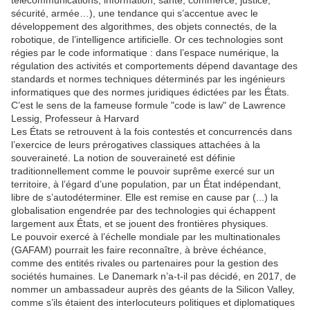
télécommunications, information, santé, commerce, justice,
sécurité, armée…), une tendance qui s’accentue avec le
développement des algorithmes, des objets connectés, de la
robotique, de l’intelligence artificielle. Or ces technologies sont
régies par le code informatique : dans l’espace numérique, la
régulation des activités et comportements dépend davantage des
standards et normes techniques déterminés par les ingénieurs
informatiques que des normes juridiques édictées par les États.
C’est le sens de la fameuse formule "code is law" de Lawrence
Lessig, Professeur à Harvard
Les États se retrouvent à la fois contestés et concurrencés dans
l’exercice de leurs prérogatives classiques attachées à la
souveraineté. La notion de souveraineté est définie
traditionnellement comme le pouvoir suprême exercé sur un
territoire, à l’égard d’une population, par un État indépendant,
libre de s’autodéterminer. Elle est remise en cause par (...) la
globalisation engendrée par des technologies qui échappent
largement aux États, et se jouent des frontières physiques.
Le pouvoir exercé à l’échelle mondiale par les multinationales
(GAFAM) pourrait les faire reconnaître, à brève échéance,
comme des entités rivales ou partenaires pour la gestion des
sociétés humaines. Le Danemark n’a-t-il pas décidé, en 2017, de
nommer un ambassadeur auprès des géants de la Silicon Valley,
comme s’ils étaient des interlocuteurs politiques et diplomatiques