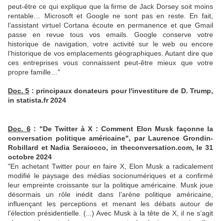
peut-être ce qui explique que la firme de Jack Dorsey soit moins
rentable… Microsoft et Google ne sont pas en reste. En fait,
l’assistant virtuel Cortana écoute en permanence et que Gmail
passe en revue tous vos emails. Google conserve votre
historique de navigation, votre activité sur le web ou encore
l’historique de vos emplacements géographiques. Autant dire que
ces entreprises vous connaissent peut-être mieux que votre
propre famille…"
Doc. 5
: principaux donateurs pour l'investiture de D. Trump,
in statista.fr 2024
Doc. 6
: "De Twitter à X : Comment Elon Musk façonne la
conversation politique américaine", par Laurence Grondin-
Robillard et Nadia Seraiocco, in theconversation.com, le 31
octobre 2024
"En achetant Twitter pour en faire X, Elon Musk a radicalement
modifié le paysage des médias socionumériques et a confirmé
leur empreinte croissante sur la politique américaine. Musk joue
désormais un rôle inédit dans l’arène politique américaine,
influençant les perceptions et menant les débats autour de
l’élection présidentielle. (...) Avec Musk à la tête de X, il ne s’agit