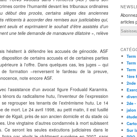
crimes contre l'humanité devant les tribunaux ordinaires
NEWSL
u début des procès, certains sièges des anciennes
Abonnez
s réticents à accorder des remises aux justiciables qui,
articles 
nt seuls et exprimaient le souhait d'être assistés d'un
Email
mment une telle demande de manœuvre dilatoire
», relève
CATÉG
is hésitent à défendre les accusés de génocide. ASF
Term
isposition de certains accusés et de certaines parties
Term 
upérieure à l'offre. Dans quelques cas, les juges – qui
Term
s de formation –renversent le fardeau de la preuve,
1ère
innocence, note encore ASF.
2nde
ec l'assistance d'un avocat figure Froduald Karamira.
Exerc
ténors du radicalisme hutu, l’inventeur de l’expression
diver
t se regrouper les tenants de l’extrémisme hutu. Le 14
2de -
 de mort. Le 24 avril 1998, au petit matin, il est fusillé
jalon
r de Kigali, près de son ancien domicile et du stade où
étude
oules. Une vingtaine d’autres condamnés à mort subissent
Carto
. Ce seront les seules exécutions judiciaires dans le
Sur l
finira par abolir le châtiment suprême en 2007, sans
PPO