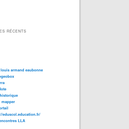
LES RÉCENTS
 louis armand eaubonne
tegeobox
rra
dote
 historique
d mapper
rtail
://eduscol.education.fr/
encontres LLA