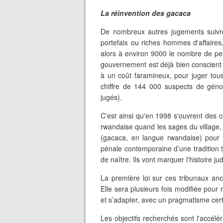
La réinvention des gacaca
De nombreux autres jugements suivro
portefaix ou riches hommes d'affair
alors à environ 9000 le nombre de pe
gouvernement est déjà bien conscient d
à un coût faramineux, pour juger tous
chiffre de 144 000 suspects de génoc
jugés).
C'est ainsi qu'en 1998 s'ouvrent des co
rwandaise quand les sages du village,
(gacaca, en langue rwandaise) pour t
pénale contemporaine d’une tradition 
de naître. Ils vont marquer l'histoire ju
La première loi sur ces tribunaux a
Elle sera plusieurs fois modifiée pour
et s’adapter, avec un pragmatisme certa
Les objectifs recherchés sont l'accélér