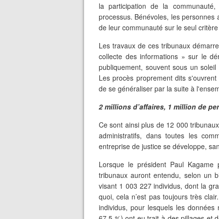
la participation de la communauté, 
processus. Bénévoles, les personnes 
de leur communauté sur le seul critère d
Les travaux de ces tribunaux démarre
collecte des informations » sur le d
publiquement, souvent sous un soleil 
Les procès proprement dits s'ouvrent 
de se généraliser par la suite à l'ensem
2 millions d’affaires, 1 million de 
Ce sont ainsi plus de 12 000 tribunaux 
administratifs, dans toutes les com
entreprise de justice se développe, san
Lorsque le président Paul Kagame p
tribunaux auront entendu, selon un bil
visant 1 003 227 individus, dont la g
quoi, cela n’est pas toujours très clair
individus, pour lesquels les données 
67,5 %) ont eu trait à des pillages et