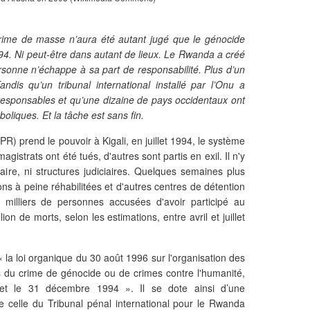
s crime de masse n’aura été autant jugé que le génocide
4. Ni peut-être dans autant de lieux. Le Rwanda a créé
sonne n’échappe à sa part de responsabilité. Plus d’un
andis qu’un tribunal international installé par l’Onu a
 responsables et qu’une dizaine de pays occidentaux ont
iques. Et la tâche est sans fin.
R) prend le pouvoir à Kigali, en juillet 1994, le système
magistrats ont été tués, d'autres sont partis en exil. Il n'y
iaire, ni structures judiciaires. Quelques semaines plus
ns à peine réhabilitées et d'autres centres de détention
 milliers de personnes accusées d'avoir participé au
on de morts, selon les estimations, entre avril et juillet
 la loi organique du 30 août 1996 sur l'organisation des
es du crime de génocide ou de crimes contre l'humanité,
et le 31 décembre 1994 ». Il se dote ainsi d’une
 celle du Tribunal pénal international pour le Rwanda