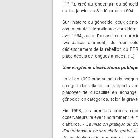
(TPIR), créé au lendemain du génocide
du 1er janvier au 31 décembre 1994.
Sur l'histoire du génocide, deux opi
communauté internationale considère q
avril 1994, après l'assassinat du prés
rwandaises affirment, de leur côt
déclenchement de la rébellion du FPR,
place depuis de longues années. (...)
Une vingtaine d'exécutions publiqu
La loi de 1996 crée au sein de chaque
chargée des affaires en rapport avec
plaidoyer de culpabilité en échange
génocide en catégories, selon la gravi
Fin 1996, les premiers procès comm
observateurs relèvent notamment le 
d'affaires. «
La mise en pratique du dro
d'un défenseur de son choix, gratuit a
du contentieux du génocide
», cons