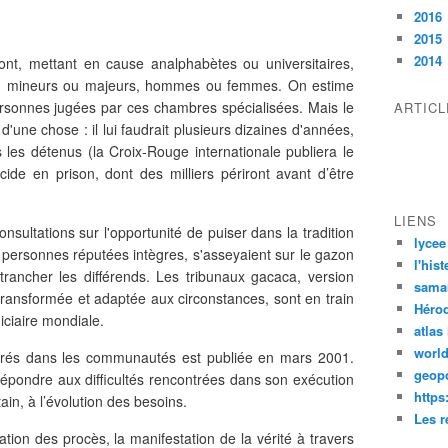
2016
2015
2014
nt, mettant en cause analphabètes ou universitaires,
es, mineurs ou majeurs, hommes ou femmes. On estime
rsonnes jugées par ces chambres spécialisées. Mais le
ARTIC
'une chose : il lui faudrait plusieurs dizaines d'années,
 les détenus (la Croix-Rouge internationale publiera le
ide en prison, dont des milliers périront avant d’être
LIENS
nsultations sur l'opportunité de puiser dans la tradition
lycee
 personnes réputées intègres, s'asseyaient sur le gazon
l'his
rancher les différends. Les tribunaux gacaca, version
sama
transformée et adaptée aux circonstances, sont en train
Héro
diciaire mondiale.
atlas
worl
ncrés dans les communautés est publiée en mars 2001.
geopo
 répondre aux difficultés rencontrées dans son exécution
https
in, à l’évolution des besoins.
Les r
ation des procès, la manifestation de la vérité à travers