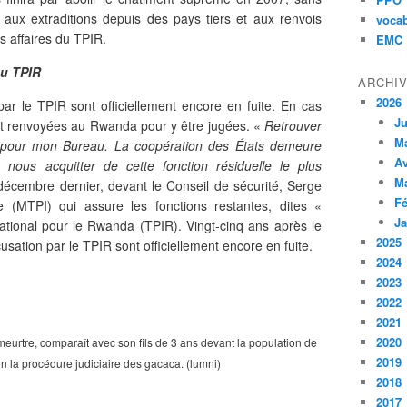
e aux extraditions depuis des pays tiers et aux renvois
vocab
s affaires du TPIR.
EMC
au TPIR
ARCHI
2026
ar le TPIR sont officiellement encore en fuite. En cas
Ju
ient renvoyées au Rwanda pour y être jugées. «
Retrouver
M
rité pour mon Bureau. La coopération des États demeure
Av
 nous acquitter de cette fonction résiduelle le plus
M
décembre dernier, devant le Conseil de sécurité, Serge
Fé
(MTPI) qui assure les fonctions restantes, dites «
Ja
national pour le Rwanda (TPIR). Vingt-cinq ans après le
2025
sation par le TPIR sont officiellement encore en fuite.
2024
2023
2022
2021
2020
urtre, comparaît avec son fils de 3 ans devant la population de
2019
 la procédure judiciaire des gacaca. (lumni)
2018
2017