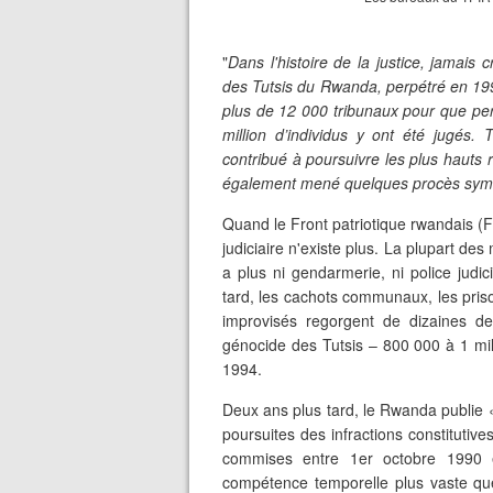
"
Dans l'histoire de la justice, jamai
des Tutsis du Rwanda, perpétré en 199
plus de 12 000 tribunaux pour que per
million d’individus y ont été jugés. T
contribué à poursuivre les plus hauts
également mené quelques procès symbol
Quand le Front patriotique rwandais (FP
judiciaire n'existe plus. La plupart des 
a plus ni gendarmerie, ni police judic
tard, les cachots communaux, les priso
improvisés regorgent de dizaines de
génocide des Tutsis – 800 000 à 1 milli
1994.
Deux ans plus tard, le Rwanda publie «
poursuites des infractions constitutiv
commises entre 1er octobre 1990 
compétence temporelle plus vaste que