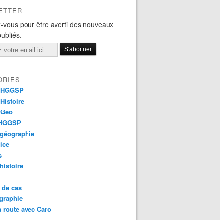
ETTER
-vous pour être averti des nouveaux
publiés.
ORIES
 HGGSP
Histoire
 Géo
 HGGSP
 géographie
ice
s
 histoire
 de cas
graphie
a route avec Caro