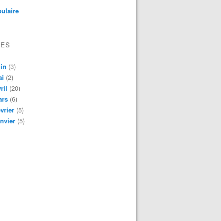
ulaire
VES
in
(3)
ai
(2)
ril
(20)
ars
(6)
vrier
(5)
nvier
(5)