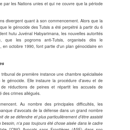
 par les Nations unies et qui ne couvre que la période
nions divergent quant à son commencement. Alors que la
ue le génocide des Tutsis a été perpétré à partir du 6
ident hutu Juvénal Habyarimana, les nouvelles autorités
é, que les pogroms anti-Tutsis, organisés dès le
 en octobre 1990, font partie d'un plan génocidaire en
es
 tribunal de première instance une chambre spécialisée
 le génocide. Elle instaure la procédure d'aveu et de
 de réductions de peines et répartit les accusés de
té des crimes allégués.
encent. Au nombre des principales difficultés, les
manque d'avocats de la défense dans un grand nombre
it de se défendre et plus particulièrement d'être assisté
u besoin, n'a pas toujours été chose aisée dans le cadre
tate l’ONG Avocats sans Frontières (ASF) dans son