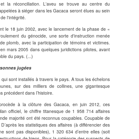
et la réconciliation. L'aveu se trouve au centre du
appelées à siéger dans les Gacaca seront élues au sein
e l'intégrité.
nt le 18 juin 2002, avec le lancement de la phase de «
éroulement du génocide, une sorte d'instruction menée
de plomb, avec la participation de témoins et victimes.
en mars 2005 dans quelques juridictions pilotes, avant
ble du pays. (...)
personnes jugées
qui sont installés à travers le pays. A tous les échelons
munes, sur des milliers de collines, une gigantesque
s précédent dans l’histoire.
rocède à la clôture des Gacaca, en juin 2012, ces
an officiel, le chiffre titanesque de 1 958 714 affaires
rande majorité ont été reconnus coupables. Coupable de
. D’après les statistiques des affaires (à différencier des
ne sont pas disponibles), 1 320 634 d’entre elles (soit
 destructions de biens. Pour la catégorie des suspects de