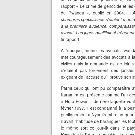
rapport « Le crime de génocide et les 
du Rwanda », publié en 2004. «
A
chambres spécialisées s'étaient montré
à la première audience, comparaissaie
avocat. Les juges qualifiaient fréque
le rapport.
A l'époque, même les avocats rwanda
met courageusement des avocats à la d
civiles mais la demande est de loin s
n'étaient pas forcément des juriste
exigeant de l'accusé qu’il prouve son 
Parmi ceux qui ont pu comparaître av
Karamira est présenté comme l'un des 
« Hutu Power » derrière laquelle von
février 1997, il est condamné à la peine
publiquement à Nyamirambo, un quartie
il avait l'habitude de haranguer les f
le même sort ce jour-là dans le pays
Rwanda de l’après-génocide. Le pays 