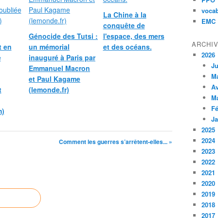
vocab
La Chine à la
EMC
conquête de
Génocide des Tutsi :
l'espace, des mers
ARCHI
t en
un mémorial
et des océans.
2026
e
inauguré à Paris par
Ju
Emmanuel Macron
M
et Paul Kagame
Av
t
(lemonde.fr)
M
Fé
m)
Ja
2025
2024
Comment les guerres s’arrêtent-elles... »
2023
2022
2021
2020
2019
2018
2017