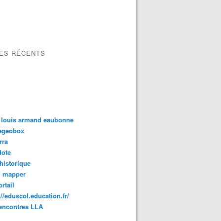
LES RÉCENTS
 louis armand eaubonne
tegeobox
rra
dote
 historique
d mapper
rtail
://eduscol.education.fr/
encontres LLA