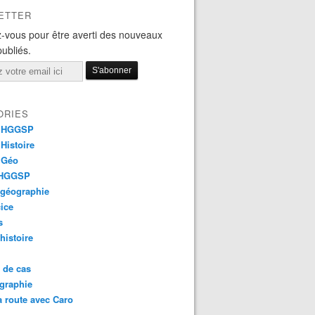
ETTER
-vous pour être averti des nouveaux
publiés.
ORIES
 HGGSP
Histoire
 Géo
 HGGSP
 géographie
ice
s
 histoire
 de cas
graphie
a route avec Caro