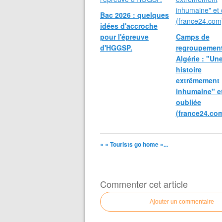
Bac 2026 : quelques
idées d'accroche
pour l'épreuve
Camps de
d'HGGSP.
regroupemen
Algérie : "Un
histoire
extrêmement
inhumaine" e
oubliée
(france24.co
« « Tourists go home »...
Commenter cet article
Ajouter un commentaire