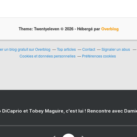
Theme: Twentyeleven © 2026 -
Hébergé par
Overblog
er un blog gratuit sur Overblog
Top articles
Contact
Signaler un abus
Cookies et données personnelles
Préférences cookies
 DiCaprio et Tobey Maguire, c'est lui ! Rencontre avec Dam