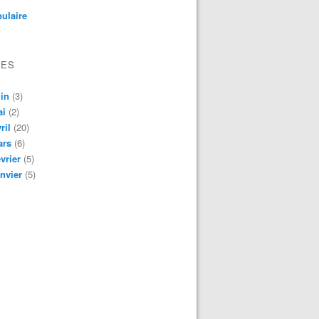
ulaire
VES
in
(3)
ai
(2)
ril
(20)
ars
(6)
vrier
(5)
nvier
(5)