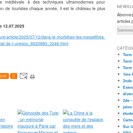
ce médiévale à des techniques ultramodernes pour
NEWSL
ion de touristes chaque année, il est le château le plus
Abonnez
articles 
e 12.07.2025
Email
ture/article/2025/07/12/dans-le-morbihan-les-megalithes-
dial-de-l-unesco_6620880_3246.html
CATÉG
Term
Term 
Term
1ère
post
0
2nde
Exerc
diver
2de -
jalon
étude
Carto
Sur l
PPO