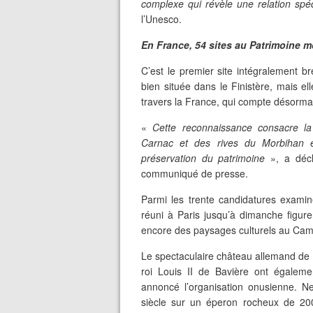
complexe qui révèle une relation spé
l’Unesco.
En France, 54 sites au Patrimoine m
C’est le premier site intégralement b
bien située dans le Finistère, mais el
travers la France, qui compte désormais
«
Cette reconnaissance consacre la 
Carnac et des rives du Morbihan 
préservation du patrimoine
», a décl
communiqué de presse.
Parmi les trente candidatures exami
réuni à Paris jusqu’à dimanche figu
encore des paysages culturels au Cam
Le spectaculaire château allemand de 
roi Louis II de Bavière ont égaleme
annoncé l’organisation onusienne. N
siècle sur un éperon rocheux de 20