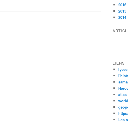
2016
2015
2014
ARTIC
LIENS
lycee
l'his
sama
Héro
atlas
worl
geopo
https
Les r