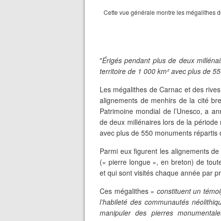
Cette vue générale montre les mégalithes d
"
Érigés pendant plus de deux millénair
territoire de 1 000 km² avec plus de 
Les mégalithes de Carnac et des rive
alignements de menhirs de la cité breto
Patrimoine mondial de l’Unesco, a ann
de deux millénaires lors de la période 
avec plus de 550 monuments répartis 
Parmi eux figurent les alignements de
(« pierre longue », en breton) de toutes
et qui sont visités chaque année par 
Ces mégalithes «
constituent un témoi
l’habileté des communautés néolithiqu
manipuler des pierres monumentale