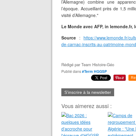
l’Allemagne) combine une apparen
l’époque. Accueillant près de 1,5 mill
visité d’Allemagne."
Le Monde avec AFP, in lemonde.fr, l
Source
:
https://www.lemonde.fr/cul
de-carnac-inscrits-au-patrimoine-mon
Rédigé par
Team Histoire-Géo
Publié dans
#Term HGGSP
Re
S'inscrire à la newsletter
Vous aimerez aussi :