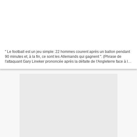
" Le football est un jeu simple: 22 hommes courent après un ballon pendant
90 minutes et, à la fin, ce sont les Allemands qui gagnent ". (Phrase de
l'attaquant Gary Lineker prononcée après la défaite de l'Angleterre face à la
RFA en demi-finale de la...