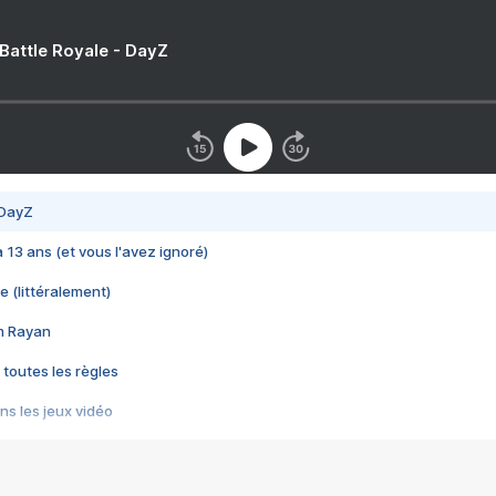
 Battle Royale - DayZ
 DayZ
 a 13 ans (et vous l'avez ignoré)
e (littéralement)
im Rayan
 toutes les règles
s les jeux vidéo
us choquant de Rockstar ? - Le scandale BULLY
e plus moche de Steam