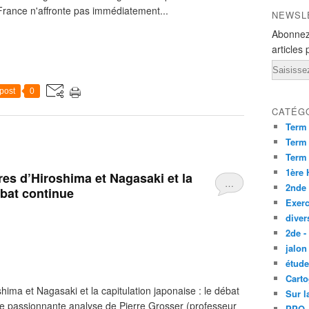
a France n'affronte pas immédiatement...
NEWSL
Abonnez
articles 
Email
post
0
CATÉG
Term
Term 
Term
1ère
s d’Hiroshima et Nagasaki et la
…
2nde
ébat continue
Exerc
diver
2de -
jalon
étude
Carto
ma et Nagasaki et la capitulation japonaise : le débat
Sur l
e passionnante analyse de Pierre Grosser (professeur
PPO