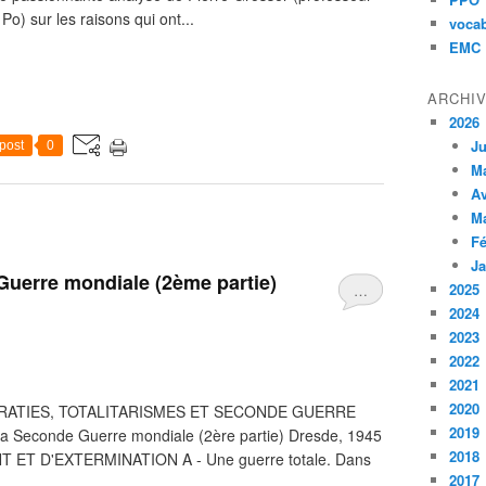
Po) sur les raisons qui ont...
vocab
EMC
ARCHI
2026
Ju
post
0
M
Av
M
Fé
Ja
 Guerre mondiale (2ème partie)
2025
…
2024
2023
2022
2021
2020
RATIES, TOTALITARISMES ET SECONDE GUERRE
2019
a Seconde Guerre mondiale (2ère partie) Dresde, 1945
2018
ET D'EXTERMINATION A - Une guerre totale. Dans
2017