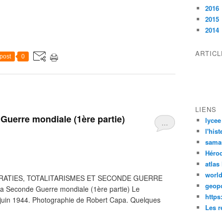
2016
2015
2014
ARTIC
post
0
LIENS
 Guerre mondiale (1ère partie)
lycee
…
l'his
sama
Héro
atlas
worl
RATIES, TOTALITARISMES ET SECONDE GUERRE
geopo
a Seconde Guerre mondiale (1ère partie) Le
https
juin 1944. Photographie de Robert Capa. Quelques
Les r