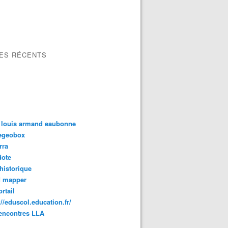
LES RÉCENTS
 louis armand eaubonne
tegeobox
rra
dote
 historique
d mapper
rtail
://eduscol.education.fr/
encontres LLA