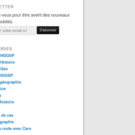
ETTER
-vous pour être averti des nouveaux
publiés.
ORIES
 HGGSP
Histoire
 Géo
 HGGSP
 géographie
ice
s
 histoire
 de cas
graphie
a route avec Caro