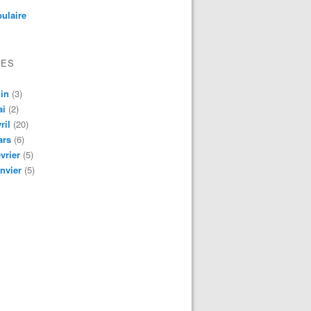
ulaire
VES
in
(3)
ai
(2)
ril
(20)
ars
(6)
vrier
(5)
nvier
(5)