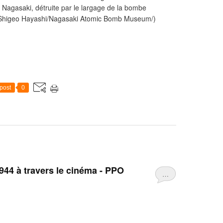
 Nagasaki, détruite par le largage de la bombe
/Shigeo Hayashi/Nagasaki Atomic Bomb Museum/)
post
0
944 à travers le cinéma - PPO
…